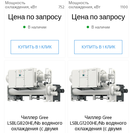
Чиллеры водяного охлаждения с инверторным
Мощность
Мощность
центробежным компрессором
охлаждения, кВт
752
охлаждения, кВт
1100
Чиллеры водяного охлаждения с одним винтовым
Цена по запросу
Цена по запросу
компрессором
В наличии
В наличии
Чиллеры воздушного охлаждения
КУПИТЬ В 1 КЛИК
КУПИТЬ В 1 КЛИК
ВИННЫЕ ХОЛОДИЛЬНИКИ И ШКАФЫ
ПРЕЦИЗИОННЫЕ КОНДИЦИОНЕРЫ
ПРИТОЧНО-ВЫТЯЖНЫЕ УСТАНОВКИ
ПРИТОЧНЫЕ ОЧИСТИТЕЛИ ВОЗДУХА, БРИЗЕРЫ
ТЕПЛОВЫЕ НАСОСЫ
Чиллер Gree
Чиллер Gree
КОМПРЕССОРНО-КОНДЕНСАТОРНЫЕ БЛОКИ
LSBLG820HE/Nb водяного
LSBLG1200HE/Nb водяного
охлаждения (с двумя
охлаждения (с двумя