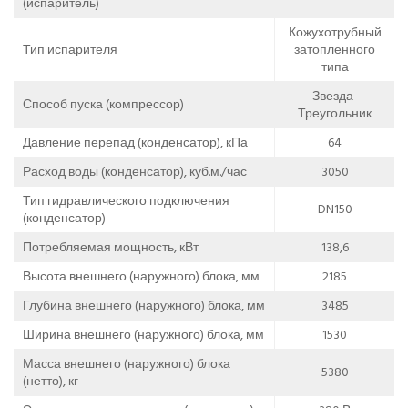
(испаритель)
Кожухотрубный
Тип испарителя
затопленного
типа
Звезда-
Способ пуска (компрессор)
Треугольник
Давление перепад (конденсатор), кПа
64
Расход воды (конденсатор), куб.м./час
3050
Тип гидравлического подключения
DN150
(конденсатор)
Потребляемая мощность, кВт
138,6
Высота внешнего (наружного) блока, мм
2185
Глубина внешнего (наружного) блока, мм
3485
Ширина внешнего (наружного) блока, мм
1530
Масса внешнего (наружного) блока
5380
(нетто), кг