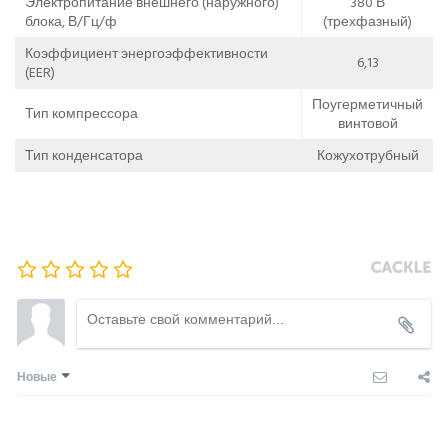
Электропитание внешнего (наружного)
380 В
блока, В/Гц/ф
(трехфазный)
Коэффициент энергоэффективности
6,13
(EER)
Поугерметичный
Тип компрессора
винтовой
Тип конденсатора
Кожухотрубный
Новые