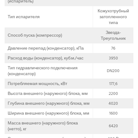
(испаритель)
Кожухотрубный
Тип испарителя
затопленного
типа
Звезда-
Способ пуска (компрессор)
Треугольник
Давление перепад (конденсатор), кПа
76
Расход воды (конденсатор), куб.м./час
3950
Тип гидравлического подключения
DN200
(конденсатор)
Потребляемая мощность, кВт
177,6
Высота внешнего (наружного) блока, мм
2200
Глубина внешнего (наружного) блока, мм
4020
Ширина внешнего (наружного) блока, мм
1600
Масса внешнего (наружного) блока
6420
(нетто), кг