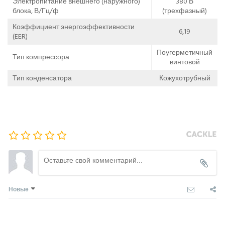
Электропитание внешнего (наружного)
380 В
блока, В/Гц/ф
(трехфазный)
Коэффициент энергоэффективности
6,19
(EER)
Поугерметичный
Тип компрессора
винтовой
Тип конденсатора
Кожухотрубный
Новые