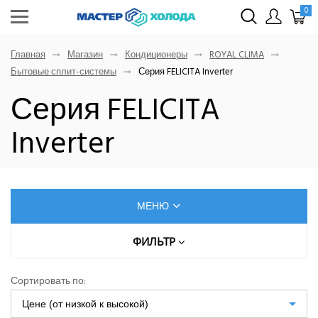
0
Главная
Магазин
Кондиционеры
ROYAL CLIMA
Бытовые сплит-системы
Серия FELICITA Inverter
Серия FELICITA
Inverter
МЕНЮ
КОНДИЦИОНЕРЫ
ФИЛЬТР
Цена (руб.)
AUX
Сортировать по:
Dahatsu
Цене (от низкой к высокой)
От
До
Denko