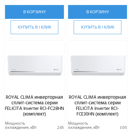
Gree
В КОРЗИНУ
В КОРЗИНУ
Green
Haier
КУПИТЬ В 1 КЛИК
КУПИТЬ В 1 КЛИК
Hi
Hisense
HIGH LIFE
HITACHI
IGC
Kentatsu
Kitano
LAMPRECHT
LEGION
Lessar
ROYAL CLIMA инверторная
ROYAL CLIMA инверторная
LG
сплит-система серии
сплит-система серии
FELICITA Inverter RCI-FC28HN
FELICITA Inverter RCI-
Marsa
(комплект)
FCE30HN (комплект)
Midea
Мощность
Мощность
MDV
охлаждения, кВт
2.65
охлаждения, кВт
3.00
Mitsubishi Heavy Industries