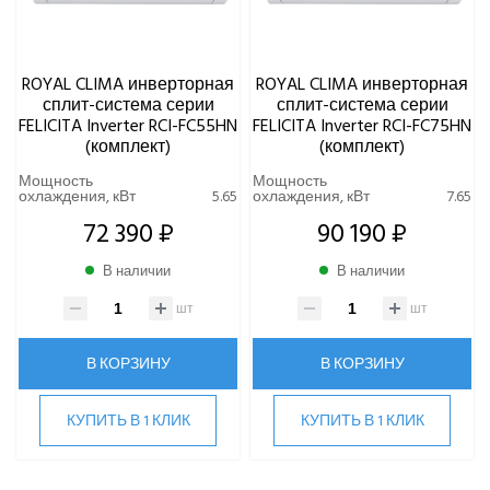
Tosot
TOSHIBA
ULTIMA COMFORT
ROYAL CLIMA инверторная
ROYAL CLIMA инверторная
XIGMA
сплит-система серии
сплит-система серии
FELICITA Inverter RCI-FC55HN
FELICITA Inverter RCI-FC75HN
YOSHIKAWA
(комплект)
(комплект)
МОРОЗКО
Мощность
Мощность
охлаждения, кВт
5.65
охлаждения, кВт
7.65
ОСУШИТЕЛИ ВОЗДУХА
72 390 ₽
90 190 ₽
VRF-СИСТЕМЫ
В наличии
В наличии
шт
шт
ЧИЛЛЕРЫ
В КОРЗИНУ
В КОРЗИНУ
ВИННЫЕ ХОЛОДИЛЬНИКИ И ШКАФЫ
КУПИТЬ В 1 КЛИК
КУПИТЬ В 1 КЛИК
ПРЕЦИЗИОННЫЕ КОНДИЦИОНЕРЫ
ПРИТОЧНО-ВЫТЯЖНЫЕ УСТАНОВКИ