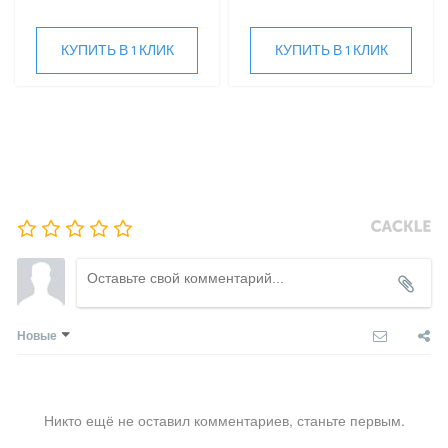
Fujitsu
FUNAI
КУПИТЬ В 1 КЛИК
КУПИТЬ В 1 КЛИК
Gree
Green
Haier
Hi
Hisense
HIGH LIFE
HITACHI
IGC
Kentatsu
Kitano
LAMPRECHT
Новые
LEGION
Lessar
LG
Marsa
Никто ещё не оставил комментариев, станьте первым.
Midea