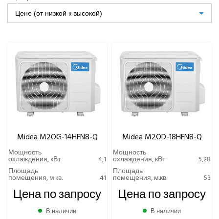
Dahatsu
Цене (от низкой к высокой)
Denko
Eurohoff
Euroklimat S.P.A Italy
Gorenje
Ynovik
Yuetu
Aeronic
ALFACOOL
BALLU
Centek
Midea M2OG-14HFN8-Q
Midea M2OD-18HFN8-Q
Daikin
Мощность
Мощность
DAICOND
охлаждения, кВт
4,1
охлаждения, кВт
5,28
Dantex
Площадь
Площадь
помещения, м.кв.
41
помещения, м.кв.
53
ECOSTAR
Цена по запросу
Цена по запросу
Electrolux
EXPERTAIR by ZILON
В наличии
В наличии
Ecoclima