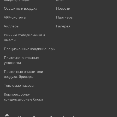
Panasonic
Осушители воздуха
Новости
Quattroclima
ROYAL CLIMA
VRF-системы
Партнеры
Rover
Чиллеры
Галерея
Roland
Винные холодильники и
Samsung
шкафы
SHUFT
Tosot
Прецизионные кондиционеры
TOSHIBA
Приточно-вытяжные
ULTIMA COMFORT
установки
XIGMA
Приточные очистители
YOSHIKAWA
воздуха, бризеры
МОРОЗКО
Тепловые насосы
Компрессорно-
ОСУШИТЕЛИ ВОЗДУХА
конденсаторные блоки
VRF-СИСТЕМЫ