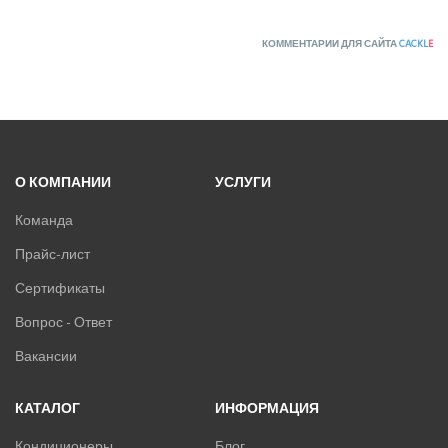
Канальные кондиционеры
КОММЕНТАРИИ ДЛЯ САЙТА
CACKL
E
Кассетные кондиционеры
Колонные кондиционеры
Мобильные кондиционеры
Мульти-сплит системы
Настенные внутренние блоки мульти-сплит Unlimited
Внешние блоки Neoflexi. 3-5 комнат
О КОМПАНИИ
УСЛУГИ
Внешние блоки NEOLIGHT. 1-2 комнаты
Команда
Канальные внутренние блоки мульти-сплит MTIU
Прайс-лист
Кассетные внутренние блоки мульти-сплит системы
Настенные внутренние блоки мульти-сплит Breezeless
Сертификаты
Напольно-потолочные кондиционеры
Вопрос - Ответ
Настенные кондиционеры
Вакансии
MDV
КАТАЛОГ
ИНФОРМАЦИЯ
Mitsubishi Heavy Industries
MITSUDAI
Кондиционеры
Блог