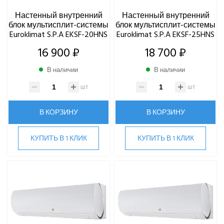
Daikin
Настенный внутренний
Настенный внутренний
DAICOND
блок мультисплит-системы
блок мультисплит-системы
Dantex
Euroklimat S.P.A EKSF-20HNS
Euroklimat S.P.A EKSF-25HNS
ECOSTAR
16 900 ₽
18 700 ₽
Electrolux
EXPERTAIR by ZILON
В наличии
В наличии
Ecoclima
шт
шт
Fujitsu
FUNAI
В КОРЗИНУ
В КОРЗИНУ
Gree
Green
КУПИТЬ В 1 КЛИК
КУПИТЬ В 1 КЛИК
Haier
Hi
Hisense
HIGH LIFE
HITACHI
IGC
Kentatsu