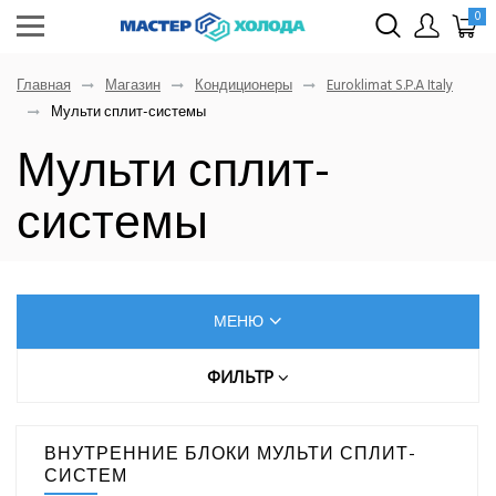
0
Главная
Магазин
Кондиционеры
Euroklimat S.P.A Italy
Мульти сплит-системы
Мульти сплит-
системы
МЕНЮ
КОНДИЦИОНЕРЫ
ФИЛЬТР
Цена (руб.)
AUX
ВНУТРЕННИЕ БЛОКИ МУЛЬТИ СПЛИТ-
Dahatsu
СИСТЕМ
От
До
Denko