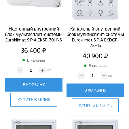
TOSHIBA
ULTIMA COMFORT
XIGMA
YOSHIKAWA
Настенный внутренний
Канальный внутренний
МОРОЗКО
блок мультисплит-системы
блок мультисплит-системы
Euroklimat S.P.A EKSF-70HNS
Euroklimat S.P.A EKDGF-
25HIS
ОСУШИТЕЛИ ВОЗДУХА
36 400 ₽
40 900 ₽
В наличии
VRF-СИСТЕМЫ
В наличии
шт
ЧИЛЛЕРЫ
шт
В КОРЗИНУ
ВИННЫЕ ХОЛОДИЛЬНИКИ И ШКАФЫ
В КОРЗИНУ
КУПИТЬ В 1 КЛИК
ПРЕЦИЗИОННЫЕ КОНДИЦИОНЕРЫ
КУПИТЬ В 1 КЛИК
ПРИТОЧНО-ВЫТЯЖНЫЕ УСТАНОВКИ