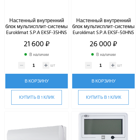
Kitano
LAMPRECHT
LEGION
Настенный внутренний
Настенный внутренний
блок мультисплит-системы
блок мультисплит-системы
Lessar
Euroklimat S.P.A EKSF-35HNS
Euroklimat S.P.A EKSF-50HNS
LG
21 600 ₽
26 000 ₽
Marsa
Midea
В наличии
В наличии
MDV
шт
шт
Mitsubishi Heavy Industries
MITSUDAI
В КОРЗИНУ
В КОРЗИНУ
Panasonic
Quattroclima
КУПИТЬ В 1 КЛИК
КУПИТЬ В 1 КЛИК
ROYAL CLIMA
Rover
Roland
Samsung
SHUFT
Tosot