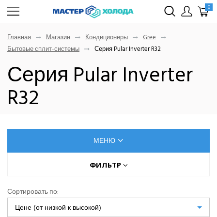
0
Главная
Магазин
Кондиционеры
Gree
Бытовые сплит-системы
Серия Pular Inverter R32
Серия Pular Inverter
R32
МЕНЮ
КОНДИЦИОНЕРЫ
ФИЛЬТР
Цена (руб.)
AUX
Сортировать по:
Dahatsu
Цене (от низкой к высокой)
От
До
Denko