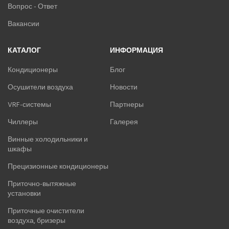
Вопрос - Ответ
ОСУШИТЕЛИ ВОЗДУХА
Вакансии
VRF-СИСТЕМЫ
КАТАЛОГ
ИНФОРМАЦИЯ
ЧИЛЛЕРЫ
Кондиционеры
Блог
ВИННЫЕ ХОЛОДИЛЬНИКИ И ШКАФЫ
Осушители воздуха
Новости
VRF-системы
Партнеры
ПРЕЦИЗИОННЫЕ КОНДИЦИОНЕРЫ
Чиллеры
Галерея
ПРИТОЧНО-ВЫТЯЖНЫЕ УСТАНОВКИ
Винные холодильники и
шкафы
ПРИТОЧНЫЕ ОЧИСТИТЕЛИ ВОЗДУХА, БРИЗЕРЫ
Прецизионные кондиционеры
Приточно-вытяжные
ТЕПЛОВЫЕ НАСОСЫ
установки
КОМПРЕССОРНО-КОНДЕНСАТОРНЫЕ БЛОКИ
Приточные очистители
воздуха, бризеры