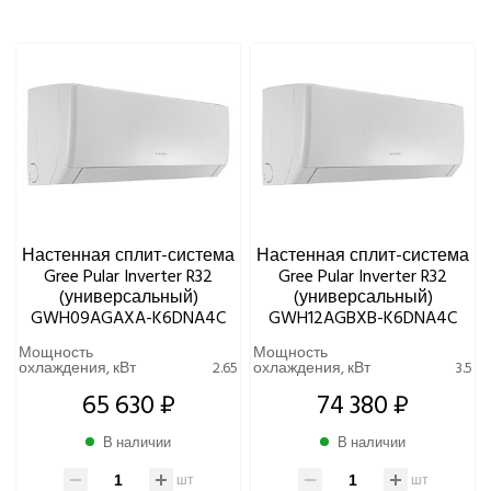
Eurohoff
Euroklimat S.P.A Italy
Gorenje
МОЩНОСТЬ ОХЛАЖДЕНИЯ, КВТ
Ynovik
Yuetu
УРОВЕНЬ ШУМА ВНУТРЕННЕГО БЛОКА
Aeronic
МИНИМАЛЬНЫЙ, ДБ(А)
ALFACOOL
BALLU
ЦВЕТ ВНУТРЕННЕГО БЛОКА
Centek
Настенная сплит-система
Настенная сплит-система
Daikin
Gree Pular Inverter R32
Gree Pular Inverter R32
DAICOND
(универсальный)
(универсальный)
GWH09AGAXA-K6DNA4C
GWH12AGBXB-K6DNA4C
Dantex
ECOSTAR
Мощность
Мощность
охлаждения, кВт
2.65
охлаждения, кВт
3.5
Electrolux
65 630 ₽
74 380 ₽
EXPERTAIR by ZILON
Ecoclima
В наличии
В наличии
Fujitsu
шт
шт
FUNAI