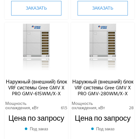
Наружные блоки GMV6 HR
ЗАКАЗАТЬ
ЗАКАЗАТЬ
Наружные блоки GMV9 Flex
Настенные внутренние блоки VRF-систем
Распределительные блоки и гидромодули VRF-системы
Rover
ЧИЛЛЕРЫ
ВИННЫЕ ХОЛОДИЛЬНИКИ И ШКАФЫ
Наружный (внешний) блок
Наружный (внешний) блок
VRF системы Gree GMV X
VRF системы Gree GMV X
ПРЕЦИЗИОННЫЕ КОНДИЦИОНЕРЫ
PRO GMV-615WM/X-X
PRO GMV-280WM/X-X
Мощность
Мощность
ПРИТОЧНО-ВЫТЯЖНЫЕ УСТАНОВКИ
охлаждения, кВт
61.5
охлаждения, кВт
28
Цена по запросу
Цена по запросу
ПРИТОЧНЫЕ ОЧИСТИТЕЛИ ВОЗДУХА, БРИЗЕРЫ
Под заказ
Под заказ
ТЕПЛОВЫЕ НАСОСЫ