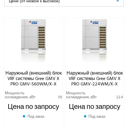
Цене (от низкой к высокой)
VRF-СИСТЕМЫ
КОЛИЧЕСТВО ВЕНТИЛЯТОРОВ, ШТ
Gree
Блоки для работы с приточными установками AHU-kit
Канальные внутренние блоки VRF-систем
Кассетные внутренние блоки VRF-систем
Колонные внутренние блоки VRF-систем
Консольные внутренние блоки VRF-систем
Напольно-потолочные внутренние блоки VRF-систем
Наружные (внешние) блоки VRF-систем
Наружный (внешний) блок
Наружный (внешний) блок
VRF системы Gree GMV X
VRF системы Gree GMV X
GMV5 немодульный (Slim)
PRO GMV-560WM/X-X
PRO GMV-224WM/X-X
Наружные блоки GMV 5 MAX
Наружные блоки GMV Mini Star
Мощность
Мощность
охлаждения, кВт
56
охлаждения, кВт
22.4
Наружные блоки GMV X
Цена по запросу
Цена по запросу
Наружные блоки GMV X PRO
Наружные блоки GMV5 Mini
Под заказ
Под заказ
Наружные блоки GMV5 с водяным охлаждением
конденсатора