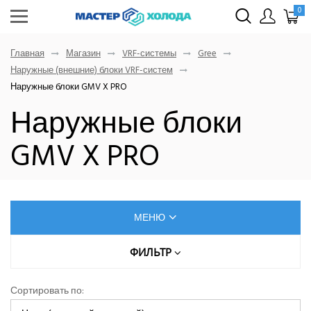
0
Главная
Магазин
VRF-системы
Gree
Наружные (внешние) блоки VRF-систем
Наружные блоки GMV X PRO
Наружные блоки
GMV X PRO
МЕНЮ
КОНДИЦИОНЕРЫ
ФИЛЬТР
МОЩНОСТЬ ОХЛАЖДЕНИЯ, КВТ
ОСУШИТЕЛИ ВОЗДУХА
Сортировать по: