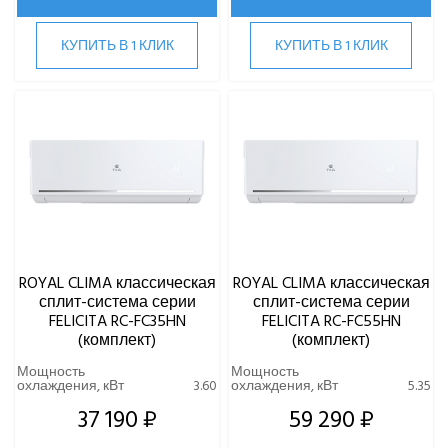
Haier
КУПИТЬ В 1 КЛИК
КУПИТЬ В 1 КЛИК
Hi
Hisense
HIGH LIFE
HITACHI
IGC
Kentatsu
Kitano
LAMPRECHT
LEGION
Lessar
ROYAL CLIMA классическая
ROYAL CLIMA классическая
LG
сплит-система серии
сплит-система серии
FELICITA RC-FC35HN
FELICITA RC-FC55HN
Marsa
(комплект)
(комплект)
Midea
Мощность
Мощность
MDV
охлаждения, кВт
3.60
охлаждения, кВт
5.35
Mitsubishi Heavy Industries
37 190 ₽
59 290 ₽
MITSUDAI
Panasonic