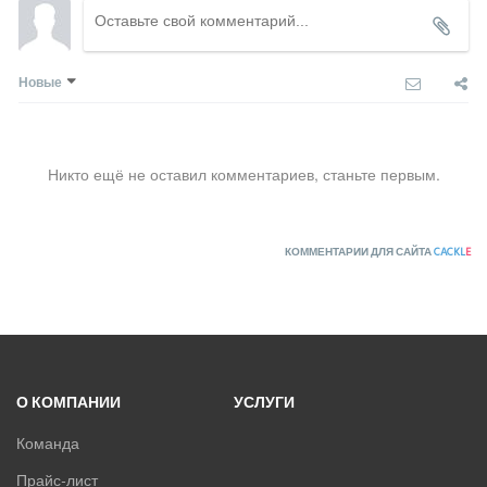
ULTIMA COMFORT
XIGMA
YOSHIKAWA
Новые
МОРОЗКО
ОСУШИТЕЛИ ВОЗДУХА
Никто ещё не оставил комментариев, станьте первым.
VRF-СИСТЕМЫ
КОММЕНТАРИИ ДЛЯ САЙТА
CACKL
E
ЧИЛЛЕРЫ
ВИННЫЕ ХОЛОДИЛЬНИКИ И ШКАФЫ
ПРЕЦИЗИОННЫЕ КОНДИЦИОНЕРЫ
О КОМПАНИИ
УСЛУГИ
ПРИТОЧНО-ВЫТЯЖНЫЕ УСТАНОВКИ
Команда
ПРИТОЧНЫЕ ОЧИСТИТЕЛИ ВОЗДУХА, БРИЗЕРЫ
Прайс-лист