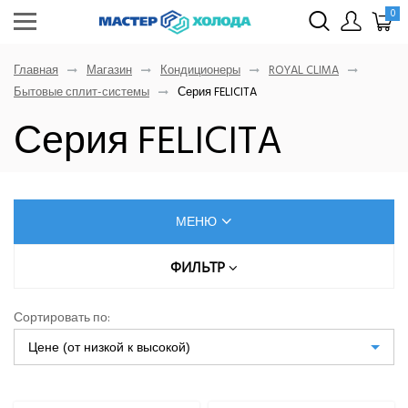
0
Главная
Магазин
Кондиционеры
ROYAL CLIMA
Бытовые сплит-системы
Серия FELICITA
Серия FELICITA
МЕНЮ
КОНДИЦИОНЕРЫ
ФИЛЬТР
Цена (руб.)
AUX
Сортировать по:
Dahatsu
Цене (от низкой к высокой)
От
До
Denko
Eurohoff
Euroklimat S.P.A Italy