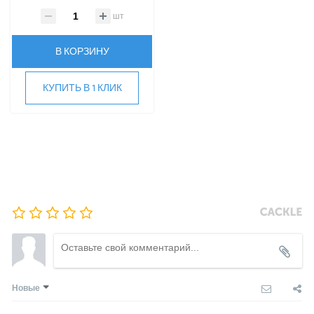
ROYAL CLIMA
шт
Rover
Roland
В КОРЗИНУ
Samsung
SHUFT
КУПИТЬ В 1 КЛИК
Tosot
TOSHIBA
ULTIMA COMFORT
XIGMA
YOSHIKAWA
МОРОЗКО
ОСУШИТЕЛИ ВОЗДУХА
VRF-СИСТЕМЫ
Новые
ЧИЛЛЕРЫ