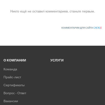
ВИННЫЕ ХОЛОДИЛЬНИКИ И ШКАФЫ
Никто ещё не оставил комментариев, станьте первым.
ПРЕЦИЗИОННЫЕ КОНДИЦИОНЕРЫ
ПРИТОЧНО-ВЫТЯЖНЫЕ УСТАНОВКИ
КОММЕНТАРИИ ДЛЯ САЙТА
CACKL
E
ПРИТОЧНЫЕ ОЧИСТИТЕЛИ ВОЗДУХА, БРИЗЕРЫ
ТЕПЛОВЫЕ НАСОСЫ
О КОМПАНИИ
УСЛУГИ
КОМПРЕССОРНО-КОНДЕНСАТОРНЫЕ БЛОКИ
Команда
Прайс-лист
Сертификаты
Вопрос - Ответ
Вакансии