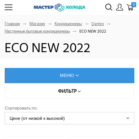
0
Главная
Магазин
Кондиционеры
Dantex
Настенные бытовые кондиционеры
ECO NEW 2022
ECO NEW 2022
МЕНЮ
КОНДИЦИОНЕРЫ
ФИЛЬТР
Цена (руб.)
AUX
Сортировать по:
Dahatsu
Цене (от низкой к высокой)
От
До
Denko
Eurohoff
Euroklimat S.P.A Italy