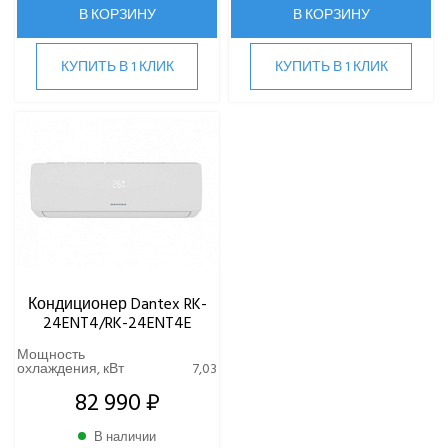
В КОРЗИНУ
В КОРЗИНУ
Hi
Hisense
HIGH LIFE
КУПИТЬ В 1 КЛИК
КУПИТЬ В 1 КЛИК
HITACHI
IGC
Kentatsu
Kitano
LAMPRECHT
LEGION
Lessar
LG
Marsa
Кондиционер Dantex RK-
Midea
24ENT4/RK-24ENT4E
MDV
Мощность
Mitsubishi Heavy Industries
охлаждения, кВт
7,03
MITSUDAI
82 990 ₽
Panasonic
В наличии
Quattroclima