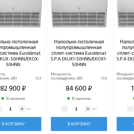
льно-потолочная
Напольно-потолочная
Напол
упромышленная
полупромышленная
полу
система Euroklimat
сплит-система Euroklimat
сплит-с
 EKUX-50HNN/EKOX-
S.P.A EKUX1-50HNN/EKOX1-
S.P.A E
50HNN
50HNN
сть
Мощность
Мощнос
ния, кВт
1.53
охлаждения, кВт
1.53
охлажден
82 900 ₽
84 600 ₽
В наличии
В наличии
шт
шт
В КОРЗИНУ
В КОРЗИНУ