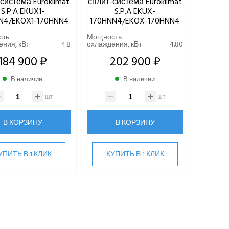
система Euroklimat
сплит-система Euroklimat
S.P.A EKUX1-
S.P.A EKUX-
N4/EKOX1-170HNN4
170HNN4/EKOX-170HNN4
сть
Мощность
ния, кВт
4.8
охлаждения, кВт
4.80
184 900 ₽
202 900 ₽
В наличии
В наличии
шт
шт
В КОРЗИНУ
В КОРЗИНУ
УПИТЬ В 1 КЛИК
КУПИТЬ В 1 КЛИК