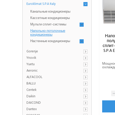
Euroklimat S.P.A Italy
Канальные кондиционеры
Кассетные кондиционеры
Мульти сплит-системы
Напольно-потолочные
кондиционеры
Напо
пол
Настенные кондиционеры
сплит-
S.P.A
Gorenje
Ynovik
Мощно
Yuetu
охлажде
Aeronic
ALFACOOL
BALLU
Centek
Daikin
DAICOND
Dantex