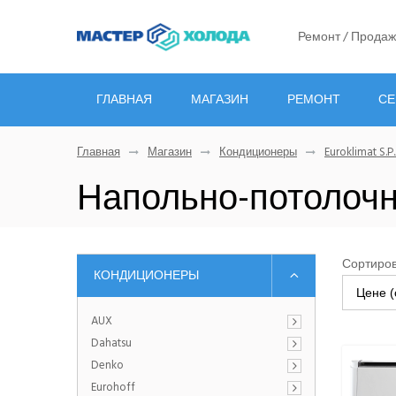
Ремонт / Продаж
ГЛАВНАЯ
МАГАЗИН
РЕМОНТ
СЕ
Главная
Магазин
Кондиционеры
Euroklimat S.P.
Напольно-потолоч
Сортиров
КОНДИЦИОНЕРЫ
Цене (
AUX
Dahatsu
Denko
Eurohoff