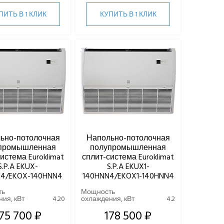
ПИТЬ В 1 КЛИК
КУПИТЬ В 1 КЛИК
ьно-потолочная
Напольно-потолочная
промышленная
полупромышленная
истема Euroklimat
сплит-система Euroklimat
S.P.A EKUX-
S.P.A EKUX1-
N4/EKOX-140HNN4
140HNN4/EKOX1-140HNN4
ть
Мощность
ия, кВт
4.20
охлаждения, кВт
4.2
75 700 ₽
178 500 ₽