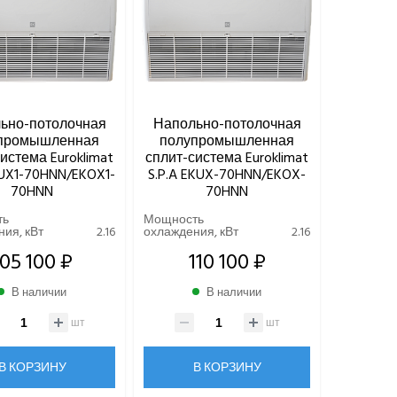
ьно-потолочная
Напольно-потолочная
промышленная
полупромышленная
истема Euroklimat
сплит-система Euroklimat
KUX1-70HNN/EKOX1-
S.P.A EKUX-70HNN/EKOX-
70HNN
70HNN
ть
Мощность
ия, кВт
2.16
охлаждения, кВт
2.16
105 100 ₽
110 100 ₽
В наличии
В наличии
шт
шт
В КОРЗИНУ
В КОРЗИНУ