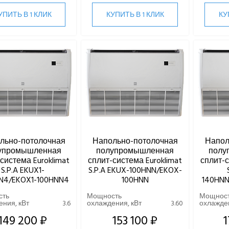
УПИТЬ В 1 КЛИК
КУПИТЬ В 1 КЛИК
КУ
льно-потолочная
Напольно-потолочная
Напол
упромышленная
полупромышленная
полу
система Euroklimat
сплит-система Euroklimat
сплит-с
S.P.A EKUX1-
S.P.A EKUX-100HNN/EKOX-
N4/EKOX1-100HNN4
100HNN
140HN
сть
Мощность
Мощнос
ния, кВт
3.6
охлаждения, кВт
3.60
охлажден
149 200 ₽
153 100 ₽
1