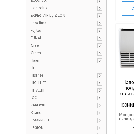
ECOSTAR
Electrolux
К
EXPERTAIR by ZILON
Ecoclima
Fujitsu
FUNAI
Gree
Green
Haier
Hi
Hisense
Напо
HIGH LIFE
пол
HITACHI
сплит-
IGC
100HN
Kentatsu
Kitano
Мощно
охлажде
LAMPRECHT
LEGION