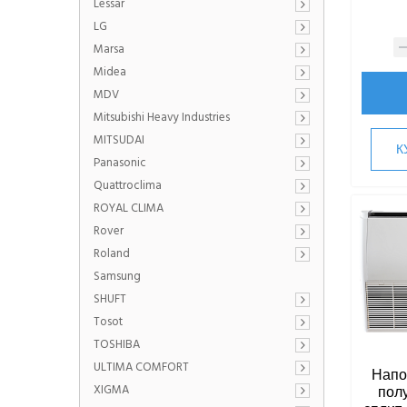
Lessar
LG
Marsa
Midea
MDV
Mitsubishi Heavy Industries
MITSUDAI
К
Panasonic
Quattroclima
ROYAL CLIMA
Rover
Roland
Samsung
SHUFT
Tosot
TOSHIBA
ULTIMA COMFORT
Напо
XIGMA
пол