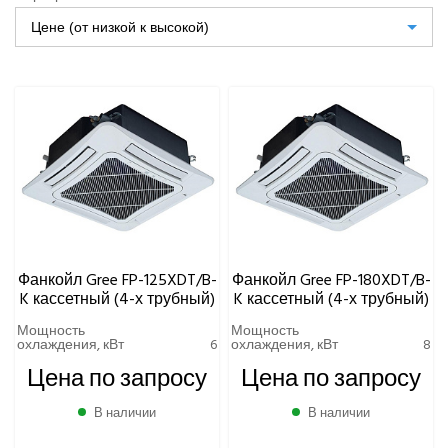
Цене (от низкой к высокой)
VRF-СИСТЕМЫ
РАСХОД ВОДЫ НАСОСА, Л/МИН
ЧИЛЛЕРЫ
Gree
Фанкойлы
Канальные фанкойлы
Кассетные фанкойлы
Фанкойлы кассетные 2-х трубные
Фанкойлы кассетные 2-х трубные с DC-
Фанкойл Gree FP-125XDT/B-
Фанкойл Gree FP-180XDT/B-
двигателем
K кассетный (4-х трубный)
K кассетный (4-х трубный)
Фанкойлы кассетные 4-х трубные
Мощность
Мощность
охлаждения, кВт
6
охлаждения, кВт
8
Напольно-потолочные фанкойлы
Цена по запросу
Цена по запросу
Напольные фанкойлы
Настенные фанкойлы
В наличии
В наличии
Чиллеры водяного охлаждения