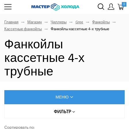
0
Главная
Магазин
Чиллеры
Gree
Фанкойлы
Кассетные фанкойлы
Фанкойлы кассетные 4-х трубные
Фанкойлы
кассетные 4-х
трубные
МЕНЮ
КОНДИЦИОНЕРЫ
ФИЛЬТР
МОЩНОСТЬ ОХЛАЖДЕНИЯ, КВТ
ОСУШИТЕЛИ ВОЗДУХА
Сортировать по: