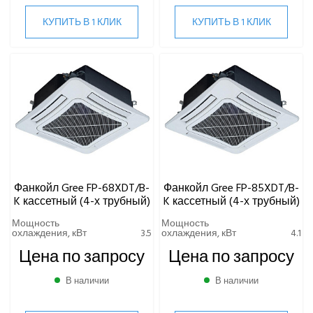
Чиллеры воздушного охлаждения
КУПИТЬ В 1 КЛИК
КУПИТЬ В 1 КЛИК
ВИННЫЕ ХОЛОДИЛЬНИКИ И ШКАФЫ
ПРЕЦИЗИОННЫЕ КОНДИЦИОНЕРЫ
ПРИТОЧНО-ВЫТЯЖНЫЕ УСТАНОВКИ
ПРИТОЧНЫЕ ОЧИСТИТЕЛИ ВОЗДУХА, БРИЗЕРЫ
Фанкойл Gree FP-68XDT/B-
Фанкойл Gree FP-85XDT/B-
K кассетный (4-х трубный)
K кассетный (4-х трубный)
ТЕПЛОВЫЕ НАСОСЫ
Мощность
Мощность
охлаждения, кВт
3.5
охлаждения, кВт
4.1
КОМПРЕССОРНО-КОНДЕНСАТОРНЫЕ БЛОКИ
Цена по запросу
Цена по запросу
В наличии
В наличии