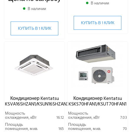
В наличии
В наличии
КУПИТЬ В 1 КЛИК
КУПИТЬ В 1 КЛИК
Кондиционер Kentatsu
Кондиционер Kentatsu
KSVA165HZAN1/KSUN165HZAN3
KSKS70HFAN1/KSUT70HFAN1
Мощность
Мощность
охлаждения, кВт
16.12
охлаждения, кВт
7.03
Площадь
Площадь
помещения, м.кв.
165
помещения, м.кв.
70