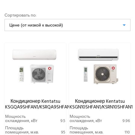
Gree
Green
Сортировать по:
Haier
Цене (от низкой к высокой)
Hi
Hisense
HIGH LIFE
HITACHI
IGC
Kentatsu
DC-инверторные мультисистемы
Архивные модели
Настенные сплит-системы
Полупромышленное оборудование
Кондиционер Kentatsu
Кондиционер Kentatsu
KSGQA95HFAN1/KSRQA95HFAN1
KSGN105HFAN1/KSRN105HFAN1
Кондиционеры напольного колонного типа
Кондиционеры универсального типа
Мощность
Мощность
охлаждения, кВт
9.5
охлаждения, кВт
9.96
Сплит-система канального типа
Площадь
Площадь
Сплит-система настенного типа
помещения, м.кв.
95
помещения, м.кв.
110