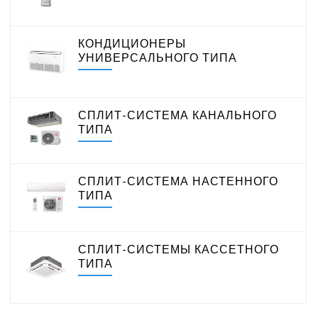
Eurohoff
Euroklimat S.P.A Italy
КОНДИЦИОНЕРЫ
Gorenje
МОЩНОСТЬ ОХЛАЖДЕНИЯ, КВТ
УНИВЕРСАЛЬНОГО ТИПА
Ynovik
Yuetu
УРОВЕНЬ ШУМА ВНУТРЕННЕГО БЛОКА МИНИМАЛЬНЫЙ,
Aeronic
ДБ(А)
СПЛИТ-СИСТЕМА КАНАЛЬНОГО
ALFACOOL
ТИПА
BALLU
Centek
Daikin
СПЛИТ-СИСТЕМА НАСТЕННОГО
DAICOND
ТИПА
Dantex
ECOSTAR
Electrolux
СПЛИТ-СИСТЕМЫ КАССЕТНОГО
EXPERTAIR by ZILON
ТИПА
Ecoclima
Fujitsu
FUNAI