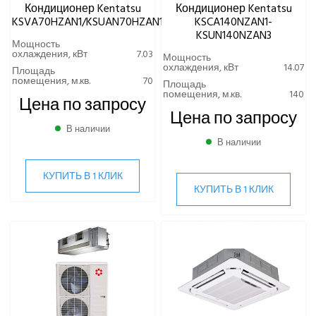
Кондиционер Kentatsu
Кондиционер Kentatsu
ПРИТОЧНО-ВЫТЯЖНЫЕ УСТАНОВКИ
KSVA70HZAN1/KSUAN70HZAN1
KSCA140NZAN1-
KSUN140NZAN3
ПРИТОЧНЫЕ ОЧИСТИТЕЛИ ВОЗДУХА, БРИЗЕРЫ
Мощность
охлаждения, кВт
7.03
Мощность
охлаждения, кВт
14.07
Площадь
ТЕПЛОВЫЕ НАСОСЫ
помещения, м.кв.
70
Площадь
помещения, м.кв.
140
Цена по запросу
КОМПРЕССОРНО-КОНДЕНСАТОРНЫЕ БЛОКИ
Цена по запросу
В наличии
В наличии
КУПИТЬ В 1 КЛИК
КУПИТЬ В 1 КЛИК