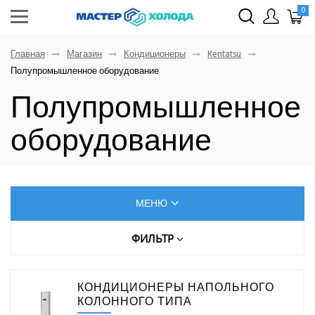
0
Главная
Магазин
Кондиционеры
Kentatsu
Полупромышленное оборудование
Полупромышленное
оборудование
МЕНЮ
КОНДИЦИОНЕРЫ
ФИЛЬТР
Цена (руб.)
AUX
КОНДИЦИОНЕРЫ НАПОЛЬНОГО
Dahatsu
КОЛОННОГО ТИПА
От
До
Denko