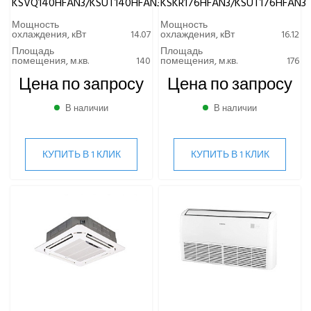
KSVQ140HFAN3/KSUT140HFAN3
KSKR176HFAN3/KSUT176HFAN3
SHUFT
Мощность
Мощность
Tosot
охлаждения, кВт
14.07
охлаждения, кВт
16.12
TOSHIBA
Площадь
Площадь
помещения, м.кв.
140
помещения, м.кв.
176
ULTIMA COMFORT
XIGMA
Цена по запросу
Цена по запросу
YOSHIKAWA
В наличии
В наличии
МОРОЗКО
ОСУШИТЕЛИ ВОЗДУХА
КУПИТЬ В 1 КЛИК
КУПИТЬ В 1 КЛИК
VRF-СИСТЕМЫ
ЧИЛЛЕРЫ
ВИННЫЕ ХОЛОДИЛЬНИКИ И ШКАФЫ
ПРЕЦИЗИОННЫЕ КОНДИЦИОНЕРЫ