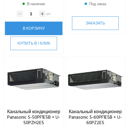
В наличии
Под заказ
MITSUDAI
Panasonic
шт
Канальные кондиционеры
ЗАКАЗАТЬ
В КОРЗИНУ
Кассетные кондиционеры
Мульти сплит-системы
КУПИТЬ В 1 КЛИК
Настенные кондиционеры
Потолочные кондиционеры
Quattroclima
ROYAL CLIMA
Rover
Roland
Samsung
SHUFT
Tosot
Канальный кондиционер
Канальный кондиционер
TOSHIBA
Panasonic S-50PF1E5B + U-
Panasonic S-60PF1E5B + U-
ULTIMA COMFORT
50PZH2E5
60PZ2E5
XIGMA