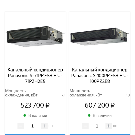
Eurohoff
Euroklimat S.P.A Italy
Gorenje
МОЩНОСТЬ ОХЛАЖДЕНИЯ, КВТ
Ynovik
Yuetu
ТИП ФРЕОНА
Aeronic
ALFACOOL
УРОВЕНЬ ШУМА ВНУТРЕННЕГО БЛОКА
BALLU
МИНИМАЛЬНЫЙ, ДБ(А)
Centek
Канальный кондиционер
Канальный кондиционер
Daikin
Panasonic S-71PF1E5B + U-
Panasonic S-100PF1E5B + U-
DAICOND
71PZH2E5
100PZ2E8
Dantex
Мощность
Мощность
охлаждения, кВт
7.1
охлаждения, кВт
10
ECOSTAR
523 700 ₽
607 200 ₽
Electrolux
EXPERTAIR by ZILON
В наличии
В наличии
Ecoclima
Fujitsu
шт
шт
FUNAI