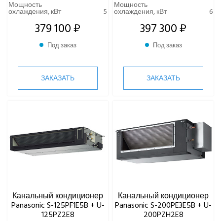
Мощность
Мощность
YOSHIKAWA
охлаждения, кВт
5
охлаждения, кВт
6
МОРОЗКО
379 100 ₽
397 300 ₽
Под заказ
Под заказ
ОСУШИТЕЛИ ВОЗДУХА
VRF-СИСТЕМЫ
ЗАКАЗАТЬ
ЗАКАЗАТЬ
ЧИЛЛЕРЫ
ВИННЫЕ ХОЛОДИЛЬНИКИ И ШКАФЫ
ПРЕЦИЗИОННЫЕ КОНДИЦИОНЕРЫ
ПРИТОЧНО-ВЫТЯЖНЫЕ УСТАНОВКИ
ПРИТОЧНЫЕ ОЧИСТИТЕЛИ ВОЗДУХА, БРИЗЕРЫ
Канальный кондиционер
Канальный кондиционер
Panasonic S-125PF1E5B + U-
Panasonic S-200PE3E5B + U-
125PZ2E8
200PZH2E8
ТЕПЛОВЫЕ НАСОСЫ