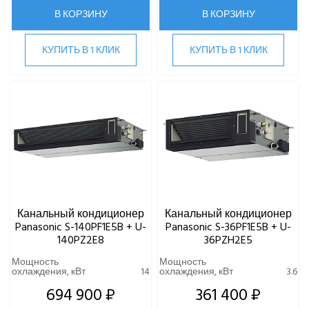
Gree
В КОРЗИНУ
В КОРЗИНУ
Green
Haier
КУПИТЬ В 1 КЛИК
КУПИТЬ В 1 КЛИК
Hi
Hisense
HIGH LIFE
HITACHI
IGC
Kentatsu
Kitano
LAMPRECHT
LEGION
Канальный кондиционер
Канальный кондиционер
Lessar
Panasonic S-140PF1E5B + U-
Panasonic S-36PF1E5B + U-
LG
140PZ2E8
36PZH2E5
Marsa
Мощность
Мощность
охлаждения, кВт
14
охлаждения, кВт
3.6
Midea
MDV
694 900 ₽
361 400 ₽
Mitsubishi Heavy Industries