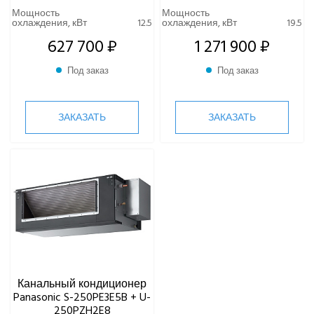
Мощность
Мощность
охлаждения, кВт
12.5
охлаждения, кВт
19.5
КОМПРЕССОРНО-КОНДЕНСАТОРНЫЕ БЛОКИ
627 700 ₽
1 271 900 ₽
Под заказ
Под заказ
ЗАКАЗАТЬ
ЗАКАЗАТЬ
Канальный кондиционер
Panasonic S-250PE3E5B + U-
250PZH2E8