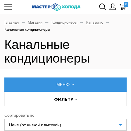
0
Главная
Магазин
Кондиционеры
Panasonic
Канальные кондиционеры
Канальные
кондиционеры
МЕНЮ
КОНДИЦИОНЕРЫ
ФИЛЬТР
Цена (руб.)
AUX
Сортировать по:
Dahatsu
Цене (от низкой к высокой)
От
До
Denko