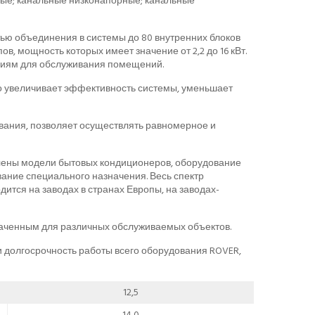
тные; канальные низконапорные; канальные
ю объединения в системы до 80 внутренних блоков
в, мощность которых имеет значение от 2,2 до 16 кВт.
виям для обслуживания помещений.
то увеличивает эффективность системы, уменьшает
вания, позволяет осуществлять равномерное и
влены модели бытовых кондиционеров, оборудование
ание специального назначения. Весь спектр
ится на заводах в странах Европы, на заводах-
аченным для различных обслуживаемых объектов.
долгосрочность работы всего оборудования ROVER,
12,5
14,0