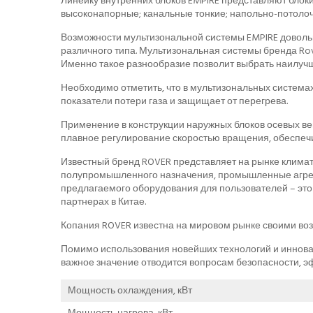
Линейку внутренних блоков EMPIRE представляют блок
высоконапорные; канальные тонкие; напольно-потоло
Возможности мультизональной системы EMPIRE доволь
различного типа. Мультизональная системы бренда Rove
Именно такое разнообразие позволит выбрать наилуч
Необходимо отметить, что в мультизональных система
показатели потери газа и защищает от перегрева.
Применение в конструкции наружных блоков осевых в
плавное регулирование скоростью вращения, обеспеч
Известный бренд ROVER представляет на рынке клима
полупромышленного назначения, промышленные агрега
предлагаемого оборудования для пользователей – это 
партнерах в Китае.
Копания ROVER известна на мировом рынке своими во
Помимо использования новейших технологий и иннов
важное значение отводится вопросам безопасности, э
Мощность охлаждения, кВт
Мощность нагрева, кВт