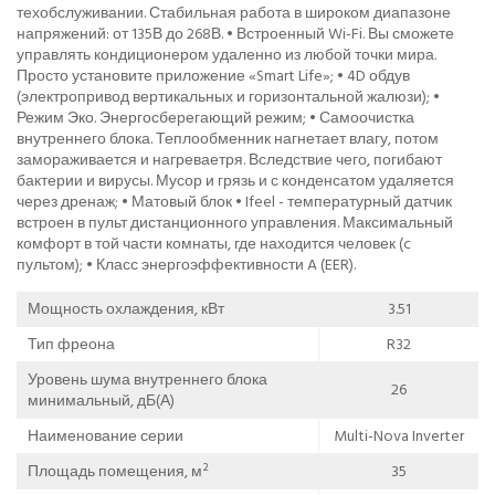
техобслуживании. Стабильная работа в широком диапазоне
напряжений: от 135В до 268В.
• Встроенный Wi-Fi. Вы сможете
управлять кондиционером удаленно из любой точки мира.
Просто установите приложение «Smart Life»; • 4D обдув
(электропривод вертикальных и горизонтальной жалюзи); •
Режим Эко. Энергосберегающий режим; • Самоочистка
внутреннего блока. Теплообменник нагнетает влагу, потом
замораживается и нагреваетря. Вследствие чего, погибают
бактерии и вирусы. Мусор и грязь и с конденсатом удаляется
через дренаж; • Матовый блок • Ifeel - температурный датчик
встроен в пульт дистанционного управления. Максимальный
комфорт в той части комнаты, где находится человек (c
пультом); • Класс энергоэффективности A (EER).
Мощность охлаждения, кВт
3.51
Тип фреона
R32
Уровень шума внутреннего блока
26
минимальный, дБ(А)
Наименование серии
Multi-Nova Inverter
Площадь помещения, м²
35