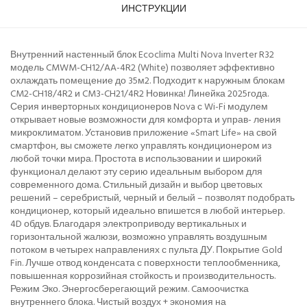
ИНСТРУКЦИИ
Внутренний настенный блок Ecoclima Multi Nova Inverter R32
модель CMWM-CH12/AA-4R2 (White) позволяет эффективно
охлаждать помещение до 35м2. Подходит к наружным блокам
CM2-CH18/4R2 и CM3-CH21/4R2 Новинка! Линейка 2025года.
Серия инверторных кондиционеров Nova с Wi-Fi модулем
открывает новые возможности для комфорта и управ- ления
микроклиматом. Установив приложение «Smart Life» на свой
смартфон, вы сможете легко управлять кондиционером из
любой точки мира. Простота в использовании и широкий
функционал делают эту серию идеальным выбором для
современного дома. Стильный дизайн и выбор цветовых
решений – серебристый, черный и белый – позволят подобрать
кондиционер, который идеально впишется в любой интерьер.
4D обдув. Благодаря электроприводу вертикальных и
горизонтальной жалюзи, возможно управлять воздушным
потоком в четырех направлениях с пульта ДУ. Покрытие Gold
Fin. Лучше отвод конденсата с поверхности теплообменника,
повышенная коррозийная стойкость и производительность.
Режим Эко. Энергосберегающий режим. Cамоочистка
внутреннего блока. Чистый воздух + экономия на