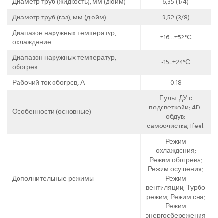
Диаметр труб (жидкость), мм (дюйм)
6,35 (1/4)
Диаметр труб (газ), мм (дюйм)
9,52 (3/8)
Диапазон наружных температур,
+16…+52°С
охлаждение
Диапазон наружных температур,
-15...+24°С
обогрев
Рабочий ток обогрев, А
0.18
Пульт ДУ с
подсветкойи; 4D-
Особенности (основные)
обдув;
самоочистка; Ifeel.
Режим
охлаждения;
Режим обогрева;
Режим осушения;
Дополнительные режимы
Режим
вентиляции; Турбо
режим; Режим сна;
Режим
энергосбережения