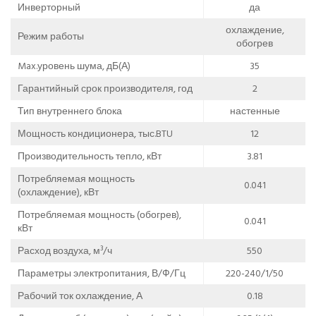
Инверторный
да
охлаждение,
Режим работы
обогрев
Max.уровень шума, дБ(А)
35
Гарантийный срок производителя, год
2
Тип внутреннего блока
настенные
Мощность кондиционера, тыс.BTU
12
Производительность тепло, кВт
3.81
Потребляемая мощность
0.041
(охлаждение), кВт
Потребляемая мощность (обогрев),
0.041
кВт
Расход воздуха, м³/ч
550
Параметры электропитания, В/Ф/Гц
220-240/1/50
Рабочий ток охлаждение, А
0.18