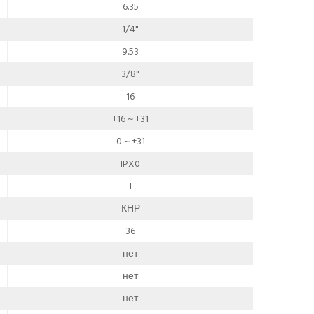
6.35
1/4"
9.53
3/8"
16
+16 ~ +31
0 ~ +31
IPX0
I
КНР
36
нет
нет
нет