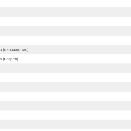
а (охлаждение)
 (нагрев)