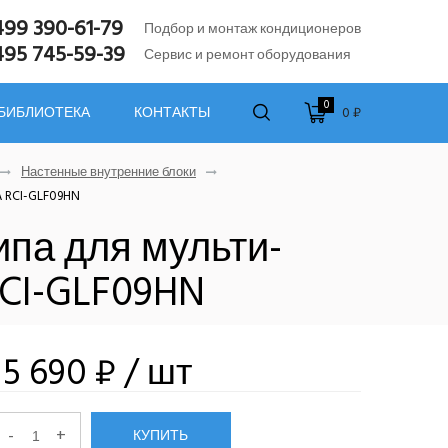
499 390-61-79
Подбор и монтаж кондиционеров
495 745-59-39
Сервис и ремонт оборудования
0
0 ₽
 БИБЛИОТЕКА
КОНТАКТЫ
Настенные внутренние блоки
A RCI-GLF09HN
ипа для мульти-
CI-GLF09HN
15 690 ₽
/ шт
-
+
КУПИТЬ