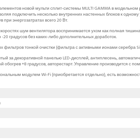
элементов новой мульти сплит-системы MULTI GAMMA в модельном ря
зволяя подключить несколько внутренних настенных блоков к одном
при энергозатратах всего 20 Вт.
их скоростях шум вентилятора воспринимается ухом как полная тишин
до -20 градусов без каких-либо дополнительных доработок.
фильтров тонкой очистки (фильтра с активными ионами серебра Silve
рытый за декоративной панелью LED-дисплей, антиплесень, автомати
ый обогрев +8 градусов, авторестарт. Управление производится с п
иональным модулем Wi-Fi (приобретается отдельно), есть возможно
)