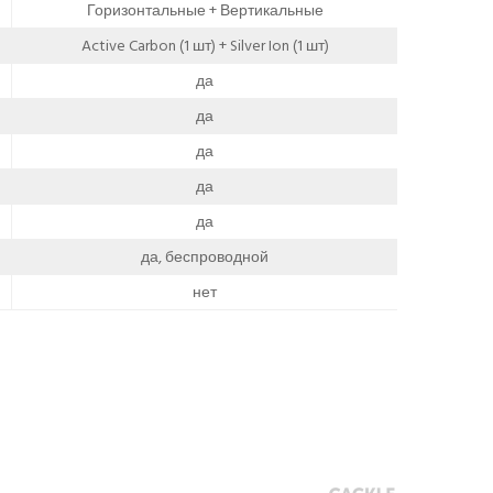
Горизонтальные + Вертикальные
Active Carbon (1 шт) + Silver Ion (1 шт)
да
да
да
да
да
да, беспроводной
нет