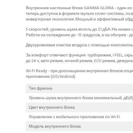
Внутренние настенные блоки GAMMA GLORIA - один из 
теперь доступна в формате мульти сплит-системы, по
инверторная технология. Мощный и эффективный обдув 
5 скоростей, уровень шума вплоть до 21 дБА. На низк
Работа на охлаждение до -15 градусов, а на обогрев - 
Двухуровневая очистка воздуха с помощью комплектных 
За комфорт отвечают функции: турборежим, I FEEL, ск
до 24 ч, авто режим, ночной режим, ECO режим, дежурн
Wi-Fi Ready - при дооснащении внутренних блоков опц
приложение (iOS/Android).
Тип фреона
Уровень шума внутреннего блока минимальный, дБ(А
Цвет внутреннего блока
Управление c мобильного приложения по Wi-Fi
Модель внутреннего блока