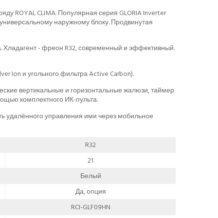
ду ROYAL CLIMA. Популярная серия GLORIA Inverter
у универсальному наружному блоку. Продвинутая
а. Хладагент - фреон R32, современный и эффективный.
r Ion и угольного фильтра Active Carbon).
ческие вертикальные и горизонтальные жалюзи, таймер
омощью комплектного ИК-пульта.
сть удалённого управления ими через мобильное
R32
21
Белый
Да, опция
RCI-GLF09HN