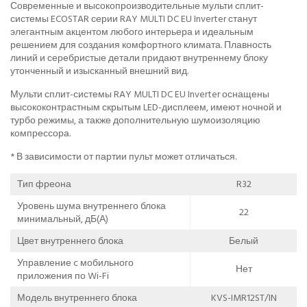
Современные и высокопроизводительные мульти сплит-
системы ECOSTAR серии RAY MULTI DC EU Inverter станут
элегантным акцентом любого интерьера и идеальным
решением для создания комфортного климата. Плавность
линий и серебристые детали придают внутреннему блоку
утонченный и изысканный внешний вид.
Мульти сплит-системы RAY MULTI DC EU Inverter оснащены
высококонтрастным скрытым LED-дисплеем, имеют ночной и
турбо режимы, а также дополнительную шумоизоляцию
компрессора.
* В зависимости от партии пульт может отличаться.
Тип фреона
R32
Уровень шума внутреннего блока
22
минимальный, дБ(А)
Цвет внутреннего блока
Белый
Управление c мобильного
Нет
приложения по Wi-Fi
Модель внутреннего блока
KVS-IMR12ST/IN