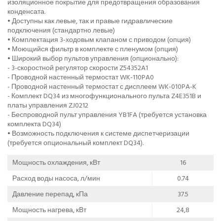
изоляционное покрытие для предотвращения образования
конденсата.
• Доступны как левые, так и правые гидравлические
подключения (стандартно левые)
• Комплектация 3-ходовым клапаном с приводом (опция)
• Моющийся фильтр в комплекте с пленумом (опция)
• Широкий выбор пультов управления (опционально):
- 3-скоростной регулятор скорости Z54352A1
- Проводной настенный термостат WK-110PA0
- Проводной настенный термостат с дисплеем WK-010PA-K
- Комплект DQ34 из многофункционального пульта Z4E351B и
платы управления ZJ0212
- Беспроводной пульт управления YB1FA (требуется установка
комплекта DQ34)
• Возможность подключения к системе диспетчеризации
(требуется опциональный комплект DQ34).
Мощность охлаждения, кВт
16
Расход воды насоса, л/мин
0.74
Давление перепад, кПа
37.5
Мощность нагрева, кВт
24,8