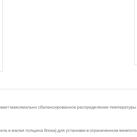
чивает максимально сбалансированное распределение температуры
нель и малая толщина блока) для установки в ограниченном межпот