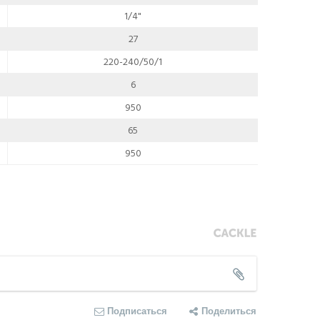
1/4"
27
220-240/50/1
6
950
65
950
Подписаться
Поделиться