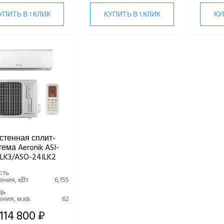
УПИТЬ В 1 КЛИК
КУПИТЬ В 1 КЛИК
КУ
стенная сплит-
ема Aeronik ASI-
ILK3/ASO-24ILK2
сть
ния, кВт
6,155
дь
ия, м.кв.
62
114 800 ₽