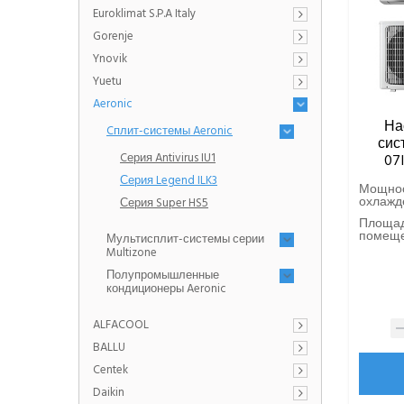
Euroklimat S.P.A Italy
Gorenje
Ynovik
Yuetu
Aeronic
На
Cплит-системы Aeronic
сист
Cерия Antivirus IU1
07
Серия Legend ILK3
Мощно
охлажде
Серия Super HS5
Площа
помещен
Мультисплит-системы серии
Multizone
Полупромышленные
кондиционеры Aeronic
ALFACOOL
BALLU
Centek
Daikin