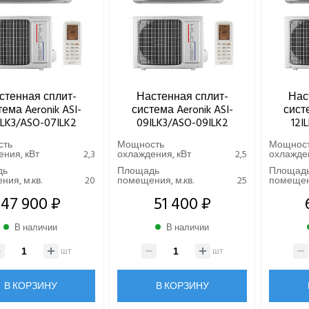
стенная сплит-
Настенная сплит-
Нас
ема Aeronik ASI-
система Aeronik ASI-
систе
ILK3/ASO-07ILK2
09ILK3/ASO-09ILK2
12I
сть
Мощность
Мощнос
ния, кВт
2,3
охлаждения, кВт
2,5
охлажден
дь
Площадь
Площад
ия, м.кв.
20
помещения, м.кв.
25
помещени
47 900 ₽
51 400 ₽
В наличии
В наличии
шт
шт
В КОРЗИНУ
В КОРЗИНУ