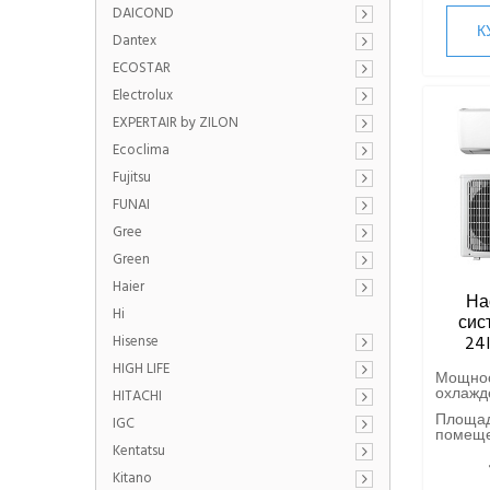
DAICOND
К
Dantex
ECOSTAR
Electrolux
EXPERTAIR by ZILON
Ecoclima
Fujitsu
FUNAI
Gree
Green
Haier
На
Hi
сист
Hisense
24
HIGH LIFE
Мощно
охлажде
HITACHI
Площа
IGC
помещен
Kentatsu
Kitano