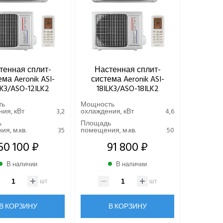
тенная сплит-
Настенная сплит-
ма Aeronik ASI-
система Aeronik ASI-
LK3/ASO-12ILK2
18ILK3/ASO-18ILK2
ть
Мощность
ия, кВт
3,2
охлаждения, кВт
4,6
ь
Площадь
я, м.кв.
35
помещения, м.кв.
50
60 100 ₽
91 800 ₽
В наличии
В наличии
шт
шт
В КОРЗИНУ
В КОРЗИНУ