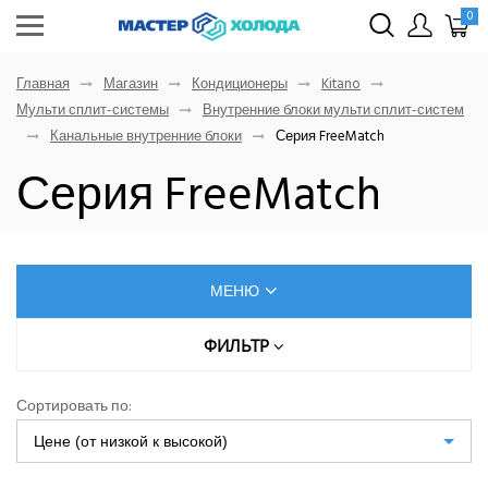
0
Главная
Магазин
Кондиционеры
Kitano
Мульти сплит-системы
Внутренние блоки мульти сплит-систем
Канальные внутренние блоки
Серия FreeMatch
Серия FreeMatch
МЕНЮ
КОНДИЦИОНЕРЫ
ФИЛЬТР
Цена (руб.)
AUX
Сортировать по:
Dahatsu
Цене (от низкой к высокой)
От
До
Denko
Eurohoff