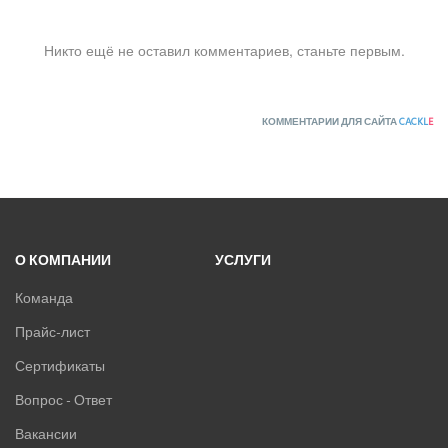
Roland
Samsung
Никто ещё не оставил комментариев, станьте первым.
SHUFT
Tosot
TOSHIBA
КОММЕНТАРИИ ДЛЯ САЙТА
CACKL
E
ULTIMA COMFORT
XIGMA
YOSHIKAWA
МОРОЗКО
О КОМПАНИИ
УСЛУГИ
ОСУШИТЕЛИ ВОЗДУХА
Команда
VRF-СИСТЕМЫ
Прайс-лист
ЧИЛЛЕРЫ
Сертификаты
Вопрос - Ответ
ВИННЫЕ ХОЛОДИЛЬНИКИ И ШКАФЫ
Вакансии