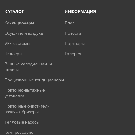
ПРЕЦИЗИОННЫЕ КОНДИЦИОНЕРЫ
КАТАЛОГ
ИНФОРМАЦИЯ
ПРИТОЧНО-ВЫТЯЖНЫЕ УСТАНОВКИ
Кондиционеры
Блог
ПРИТОЧНЫЕ ОЧИСТИТЕЛИ ВОЗДУХА, БРИЗЕРЫ
Осушители воздуха
Новости
VRF-системы
Партнеры
ТЕПЛОВЫЕ НАСОСЫ
Чиллеры
Галерея
КОМПРЕССОРНО-КОНДЕНСАТОРНЫЕ БЛОКИ
Винные холодильники и
шкафы
Прецизионные кондиционеры
Приточно-вытяжные
установки
Приточные очистители
воздуха, бризеры
Тепловые насосы
Компрессорно-