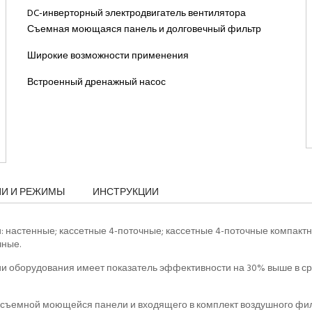
DC-инверторный электродвигатель вентилятора
Съемная моющаяся панель и долговечный фильтр
Широкие возможности применения
Встроенный дренажный насос
ИИ И РЕЖИМЫ
ИНСТРУКЦИИ
и: настенные; кассетные 4-поточные; кассетные 4-поточные компак
чные.
ии оборудования имеет показатель эффективности на 30% выше в ср
ет съемной моющейся панели и входящего в комплект воздушного фи