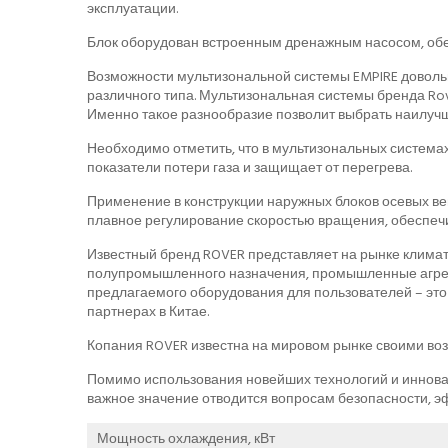
эксплуатации.
Блок оборудован встроенным дренажным насосом, обе
Возможности мультизональной системы EMPIRE доволь
различного типа. Мультизональная системы бренда Rove
Именно такое разнообразие позволит выбрать наилуч
Необходимо отметить, что в мультизональных система
показатели потери газа и защищает от перегрева.
Применение в конструкции наружных блоков осевых в
плавное регулирование скоростью вращения, обеспеч
Известный бренд ROVER представляет на рынке клима
полупромышленного назначения, промышленные агрега
предлагаемого оборудования для пользователей – это 
партнерах в Китае.
Копания ROVER известна на мировом рынке своими во
Помимо использования новейших технологий и иннов
важное значение отводится вопросам безопасности, э
Мощность охлаждения, кВт