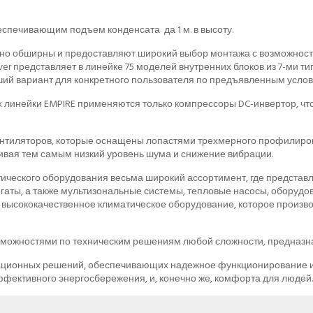
спечивающим подъем конденсата да 1 м. в высоту.
но обширны и предоставляют широкий выбор монтажа с возможность
r представляет в линейке 75 моделей внутренних блоков из 7-ми типо
ший вариант для конкретного пользователя по предъявленным усло
х линейки EMPIRE применяются только компрессоры DC-инвертор, ч
ентиляторов, которые оснащены лопастями трехмерного профилиро
ивая тем самым низкий уровень шума и снижение вибрации.
тического оборудования весьма широкий ассортимент, где предста
ты, а также мультизональные системы, тепловые насосы, оборудов
высококачественное климатическое оборудование, которое производ
зможностями по техническим решениям любой сложности, предназн
ационных решений, обеспечивающих надежное функционирование и 
ффективного энергосбережения, и, конечно же, комфорта для людей.