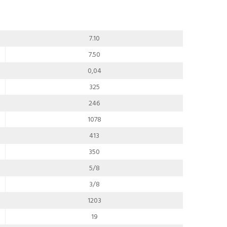
7.10
7.50
0,04
325
246
1078
413
350
5/8
3/8
1203
19