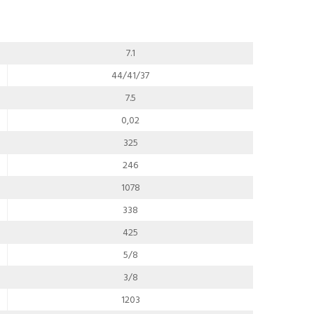
7.1
44/41/37
7.5
0,02
325
246
1078
338
425
5/8
3/8
1203