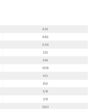
6.30
6.80
0,04
325
246
1078
413
350
5/8
3/8
1203