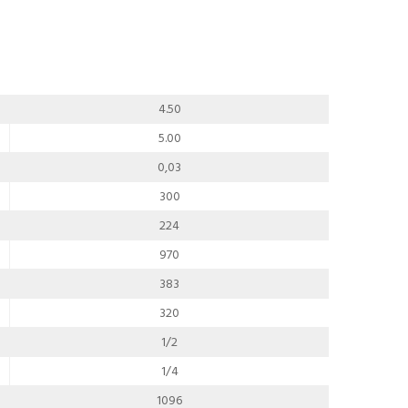
4.50
5.00
0,03
300
224
970
383
320
1/2
1/4
1096