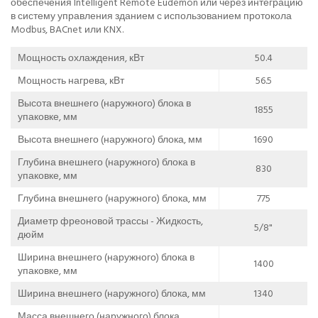
обеспечения Intelligent Remote Eudemon или через интеграцию
в систему управления зданием с использованием протокола
Modbus, BACnet или KNX.
Мощность охлаждения, кВт
50.4
Мощность нагрева, кВт
56.5
Высота внешнего (наружного) блока в
1855
упаковке, мм
Высота внешнего (наружного) блока, мм
1690
Глубина внешнего (наружного) блока в
830
упаковке, мм
Глубина внешнего (наружного) блока, мм
775
Диаметр фреоновой трассы - Жидкость,
5/8"
дюйм
Ширина внешнего (наружного) блока в
1400
упаковке, мм
Ширина внешнего (наружного) блока, мм
1340
Масса внешнего (наружного) блока