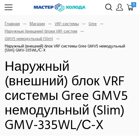
0
Главная
Магазин
VRF-системы
Gree
Наружные (внешние) блоки VRF-систем
GMV5 немодульный (Slim)
Наружный (внешний) блок VRF системы Gree GMV5 немодульный
(Slim) GMV-335WL/С-X
Наружный
(внешний) блок VRF
системы Gree GMV5
немодульный (Slim)
GMV-335WL/С-X