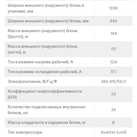
Ширина внешнего (наружного) блока в
1038
упаковке, мм
Ширина внешнего (наружного) блока, мм
940
Масса внешнего (наружного) блока
194
(брутто), кг
Масса внешнего (наружного) блока
177
(нетто), кг
Ток в режиме нагрева рабочий, А
12.8
Ток в режиме охлаждения рабочий, А
17.1
Электропитание, В/Гц/Ф
380-415/50/3
Коэффициент энергоэффективности
3.5
(EER)
Количество подключаемых внутренних
20
блоков, шт
Масса хладагента в наружном блоке, кг
8
Тип компрессора
Inverter Scroll