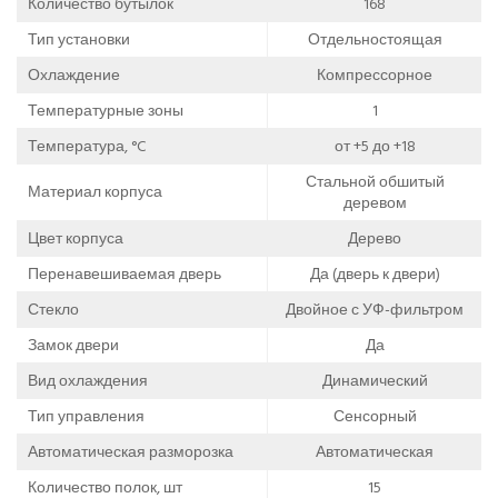
Количество бутылок
168
Тип установки
Отдельностоящая
Охлаждение
Компрессорное
Температурные зоны
1
Температура, °C
от +5 до +18
Стальной обшитый
Материал корпуса
деревом
Цвет корпуса
Дерево
Перенавешиваемая дверь
Да (дверь к двери)
Стекло
Двойное с УФ-фильтром
Замок двери
Да
Вид охлаждения
Динамический
Тип управления
Сенсорный
Автоматическая разморозка
Автоматическая
Количество полок, шт
15