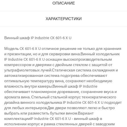
ОПИСАНИЕ
ХАРАКТЕРИСТИКИ
Винный шкаф IP Industrie CK 601-6 X U
Модель CK 601-6 X U отличное решение не только для хранения
и презентации, но и для сервировки вина.Винный холодильник
IP Industrie CK 601-6 X U оснащен высокопроизводительным
компрессором и дверями с двойным стеклом с защитой от
ультрафиолетовых лучей.Статическая система охлаждения и
автоматизированная система подогрева обеспечивают
оптимальную температуру вина, сохраняют необходимую
влажность внутри камеры.Винный шкаф IP Industrie
обеспечивает планомерное дозревание, cохранение вкуса и
аромата вина. Стильный стальной корпус технократического
дизайна винного холодильника IP Industrie CK 601-6 X U подходит
для любых интерьеров.Две двери позволяют легко и быстро
выбрать или разместить бутылки вином.Вариант
комплектацииIP Industrie CK 601-6 X U - винный шкаф в
исполнении корпус и рамка стеклянных дверей с заводским