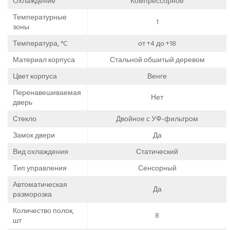
Охлаждение
Компрессорное
Температурные
1
зоны
Температура, °C
от +4 до +18
Материал корпуса
Стальной обшитый деревом
Цвет корпуса
Венге
Перенавешиваемая
Нет
дверь
Стекло
Двойное с УФ-фильтром
Замок двери
Да
Вид охлаждения
Статический
Тип управления
Сенсорный
Автоматическая
Да
разморозка
Количество полок,
8
шт