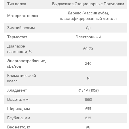
Тип полок
Выдвижная,Стационарные,Полуполки
Дерево (массив дуба),
Материал полок
пластифицированный металл
Зимний режим
Да
Термостат
Электронный
Диапазон
60-70
влажности, %
Энергопотребление,
240
кВт/год
Климатический
N
класс
Хладагент
R134A (105г)
Высота, мм
1660
Ширина, мм
655
Глубина, мм
635
Вес нетто, кг
98