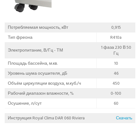
Потребляемая мощность, кВт
0,915
Тип фреона
R410a
1 фаза 230 В 50
Электропитание, В/Гц - ТМ
Гц
Площадь бассейна, м.кв.
10
Уровень шума осушителя, дБ
46
Объём циркуляции воздуха, м.куб./ч
450
Рабочий диапазон влажности, %
0-100
Осушение, л/сут
60
Инструкция Royal Clima DAR 060 Riviera
Скачать