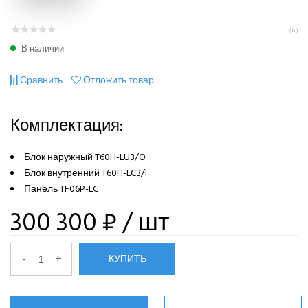
( 0 )
В наличии
Сравнить
Отложить товар
Комплектация:
Блок наружный T60H-LU3/O
Блок внутренний T60H-LC3/I
Панель TF06P-LC
300 300 ₽
/ шт
-
+
КУПИТЬ