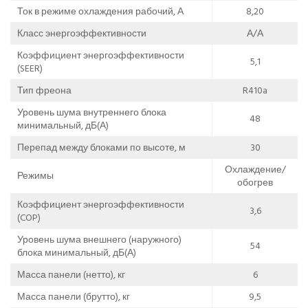
Ток в режиме охлаждения рабочий, А
8,20
Класс энергоэффективности
А/А
Коэффициент энергоэффективности
5,1
(SEER)
Тип фреона
R410a
Уровень шума внутреннего блока
48
минимальный, дБ(А)
Перепад между блоками по высоте, м
30
Охлаждение/
Режимы
обогрев
Коэффициент энергоэффективности
3,6
(COP)
Уровень шума внешнего (наружного)
54
блока минимальный, дБ(А)
Масса панели (нетто), кг
6
Масса панели (брутто), кг
9,5