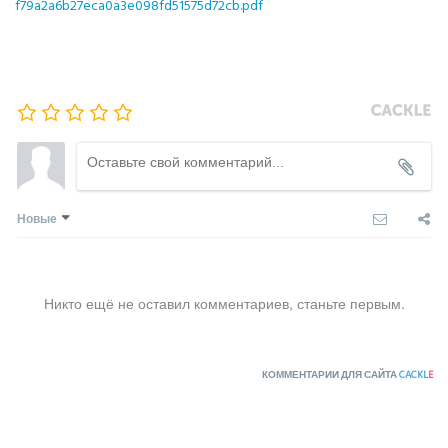
f79a2a6b27eca0a3e098fd51575d72cb.pdf
Новые
Никто ещё не оставил комментариев, станьте первым.
КОММЕНТАРИИ ДЛЯ САЙТА
CACKL
E