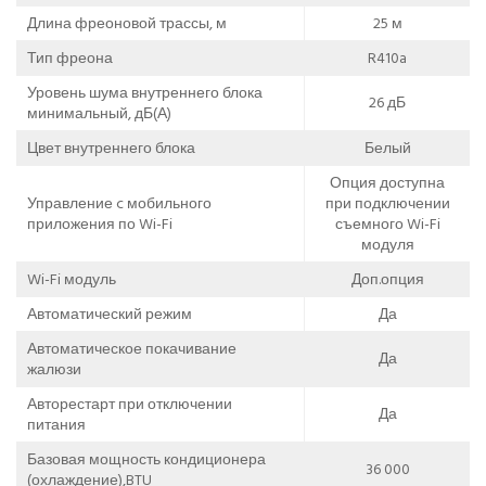
Длина фреоновой трассы, м
25 м
Тип фреона
R410a
Уровень шума внутреннего блока
26 дБ
минимальный, дБ(А)
Цвет внутреннего блока
Белый
Опция доступна
Управление c мобильного
при подключении
приложения по Wi-Fi
съемного Wi-Fi
модуля
Wi-Fi модуль
Доп.опция
Автоматический режим
Да
Автоматическое покачивание
Да
жалюзи
Авторестарт при отключении
Да
питания
Базовая мощность кондиционера
36 000
(охлаждение),BTU