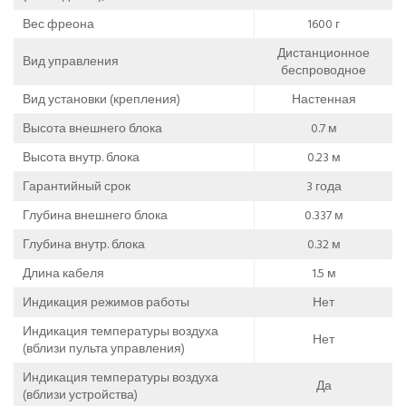
Вес фреона
1600 г
Дистанционное
Вид управления
беспроводное
Вид установки (крепления)
Настенная
Высота внешнего блока
0.7 м
Высота внутр. блока
0.23 м
Гарантийный срок
3 года
Глубина внешнего блока
0.337 м
Глубина внутр. блока
0.32 м
Длина кабеля
1.5 м
Индикация режимов работы
Нет
Индикация температуры воздуха
Нет
(вблизи пульта управления)
Индикация температуры воздуха
Да
(вблизи устройства)