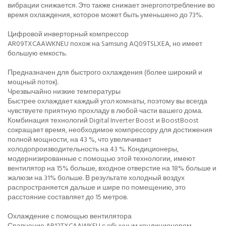
вибрации снижается. Это также снижает энергопотребление во
время охлаждения, которое может быть уменьшено до 73%.
Цифровой инверторный компрессор
AR09TXCAAWKNEU похож на Samsung AQ09TSLXEA, но имеет
большую емкость.
Предназначен для быстрого охлаждения (более широкий и
мощный поток).
Чрезвычайно низкие температуры
Быстрее охлаждает каждый угол комнаты, поэтому вы всегда
чувствуете приятную прохладу в любой части вашего дома.
Комбинация технологий Digital Inverter Boost и BoostBoost
сокращает время, необходимое компрессору для достижения
полной мощности, на 43 %, что увеличивает
холодопроизводительность на 43 %. Кондиционеры,
модернизированные с помощью этой технологии, имеют
вентилятор на 15% больше, входное отверстие на 18% больше и
жалюзи на 31% больше. В результате холодный воздух
распространяется дальше и шире по помещению, это
расстояние составляет до 15 метров.
Охлаждение с помощью вентилятора
Сравнение AR12TXCAAWKEU с обычным кондиционером