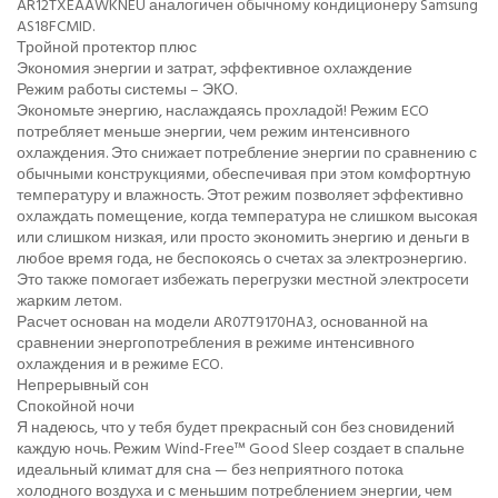
AR12TXEAAWKNEU аналогичен обычному кондиционеру Samsung
AS18FCMID.
Тройной протектор плюс
Экономия энергии и затрат, эффективное охлаждение
Режим работы системы – ЭКО.
Экономьте энергию, наслаждаясь прохладой! Режим ECO
потребляет меньше энергии, чем режим интенсивного
охлаждения. Это снижает потребление энергии по сравнению с
обычными конструкциями, обеспечивая при этом комфортную
температуру и влажность. Этот режим позволяет эффективно
охлаждать помещение, когда температура не слишком высокая
или слишком низкая, или просто экономить энергию и деньги в
любое время года, не беспокоясь о счетах за электроэнергию.
Это также помогает избежать перегрузки местной электросети
жарким летом.
Расчет основан на модели AR07T9170HA3, основанной на
сравнении энергопотребления в режиме интенсивного
охлаждения и в режиме ECO.
Непрерывный сон
Спокойной ночи
Я надеюсь, что у тебя будет прекрасный сон без сновидений
каждую ночь. Режим Wind-Free™ Good Sleep создает в спальне
идеальный климат для сна — без неприятного потока
холодного воздуха и с меньшим потреблением энергии, чем