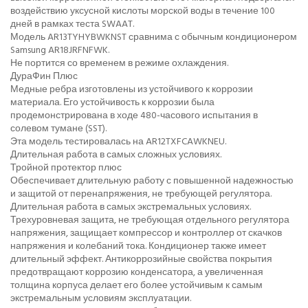
воздействию уксусной кислоты морской воды в течение 100
дней в рамках теста SWAAT.
Модель AR13TYHYBWKNST сравнима с обычным кондиционером
Samsung AR18JRFNFWK.
Не портится со временем в режиме охлаждения.
ДураФин Плюс
Медные ребра изготовлены из устойчивого к коррозии
материала. Его устойчивость к коррозии была
продемонстрирована в ходе 480-часового испытания в
солевом тумане (SST).
Эта модель тестировалась на AR12TXFCAWKNEU.
Длительная работа в самых сложных условиях.
Тройной протектор плюс
Обеспечивает длительную работу с повышенной надежностью
и защитой от перенапряжения, не требующей регулятора.
Длительная работа в самых экстремальных условиях.
Трехуровневая защита, не требующая отдельного регулятора
напряжения, защищает компрессор и контроллер от скачков
напряжения и колебаний тока. Кондиционер также имеет
длительный эффект. Антикоррозийные свойства покрытия
предотвращают коррозию конденсатора, а увеличенная
толщина корпуса делает его более устойчивым к самым
экстремальным условиям эксплуатации.