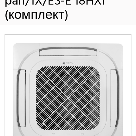
pan/1X/ES-E 18HXI
(комплект)