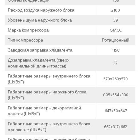
Объем конденсации
1.89
Расход воздуха наружного блока
2100
Уровень шума наружного блока
59
Марка компрессора
GMCC
Тип компрессора
Ротационный
Заводская заправка хладагента
1150
Дозаправка хладагента (сверх
12
номинальной длины трассы)
Габаритные размеры внутреннего блока
570x260x570
(ШxВxГ)
Габаритные размеры наружного блока
805x554x330
(ШxВxГ)
Габаритные размеры декоративной
647x50x647
панели (ШxВxГ)
Габаритные размеры внутреннего блока
662x317x662
в упаковке (ШxВxГ)
Габаритные размеры наружного блока в