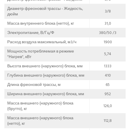
Диаметр фреоновой трассы - Жидкость,
3/8
дюйм
Масса внутреннего блока (нетто), кг
31,0
Электропитание, В/Гц/Ф
380/50 /3
Расход воздуха максимальный, м3/ч
1900
Мощность потребляемая в режиме
5,74
"Нагрев", кВт
Высота внешнего (наружного) блока, мм
1333
Глубина внешнего (наружного) блока, мм
410
Длина фреоновой трассы, м
65
Ширина внешнего (наружного) блока, мм
952
Масса внешнего (наружного) блока
126,0
(брутто), кг
Масса внешнего (наружного) блока
112,8
(нетто), кг