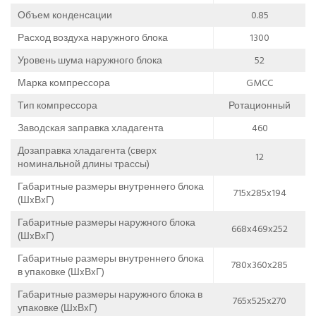
Объем конденсации
0.85
Расход воздуха наружного блока
1300
Уровень шума наружного блока
52
Марка компрессора
GMCC
Тип компрессора
Ротационный
Заводская заправка хладагента
460
Дозаправка хладагента (сверх
12
номинальной длины трассы)
Габаритные размеры внутреннего блока
715x285x194
(ШxВxГ)
Габаритные размеры наружного блока
668x469x252
(ШxВxГ)
Габаритные размеры внутреннего блока
780x360x285
в упаковке (ШxВxГ)
Габаритные размеры наружного блока в
765x525x270
упаковке (ШxВxГ)