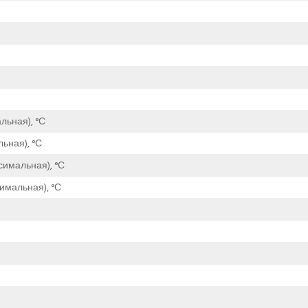
льная), °С
ьная), °С
симальная), °С
имальная), °С