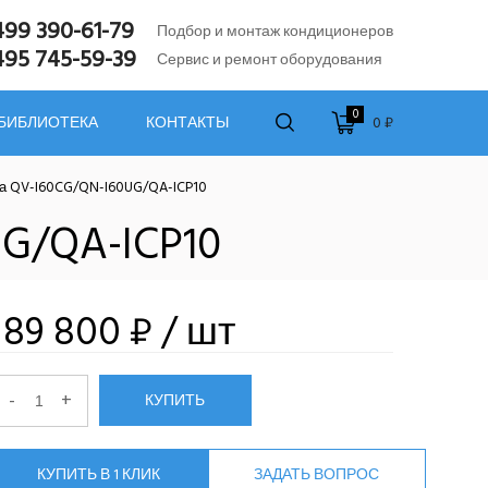
499 390-61-79
Подбор и монтаж кондиционеров
495 745-59-39
Сервис и ремонт оборудования
0
0 ₽
 БИБЛИОТЕКА
КОНТАКТЫ
а QV-I60CG/QN-I60UG/QA-ICP10
UG/QA-ICP10
189 800 ₽
/ шт
-
+
КУПИТЬ
КУПИТЬ В 1 КЛИК
ЗАДАТЬ ВОПРОС