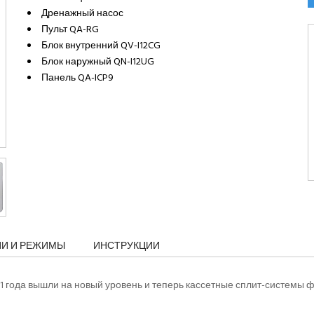
Дренажный насос
Пульт QA-RG
Блок внутренний QV-I12CG
Блок наружный QN-I12UG
Панель QA-ICP9
ИИ И РЕЖИМЫ
ИНСТРУКЦИИ
1 года вышли на новый уровень и теперь кассетные сплит-системы