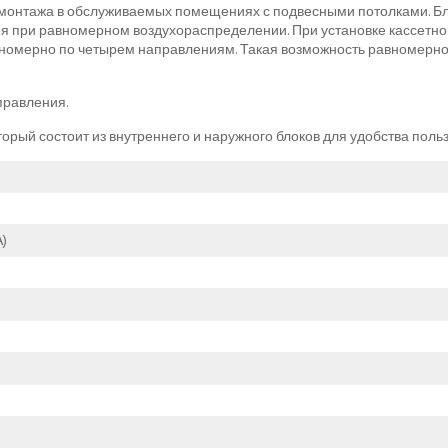
 монтажа в обслуживаемых помещениях с подвесными потолками. Б
я при равномерном воздухораспределении. При установке кассетно
вномерно по четырем направлениям. Такая возможность равномерно
правления.
торый состоит из внутреннего и наружного блоков для удобства пол
)