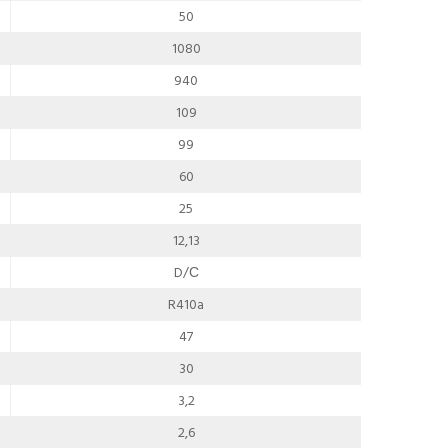
50
1080
940
109
99
60
25
12,13
D/С
R410a
47
30
3,2
2,6