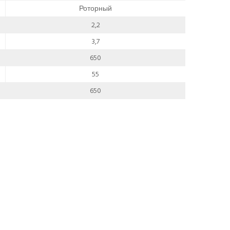
Роторный
2,2
3,7
650
55
650