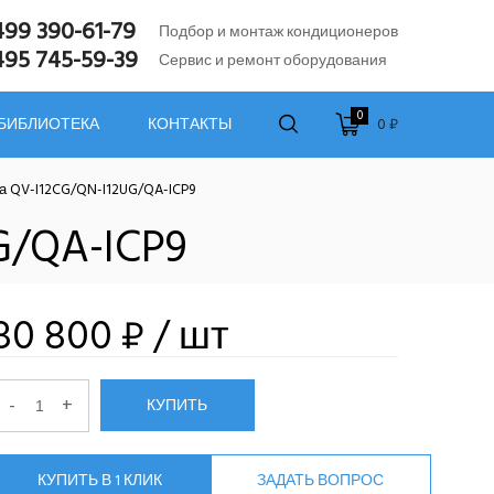
499 390-61-79
Подбор и монтаж кондиционеров
495 745-59-39
Сервис и ремонт оборудования
0
0 ₽
 БИБЛИОТЕКА
КОНТАКТЫ
а QV-I12CG/QN-I12UG/QA-ICP9
G/QA-ICP9
80 800 ₽
/ шт
-
+
КУПИТЬ
КУПИТЬ В 1 КЛИК
ЗАДАТЬ ВОПРОС