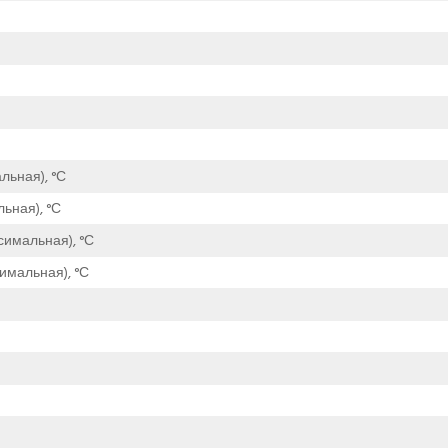
льная), °С
ьная), °С
симальная), °С
имальная), °С