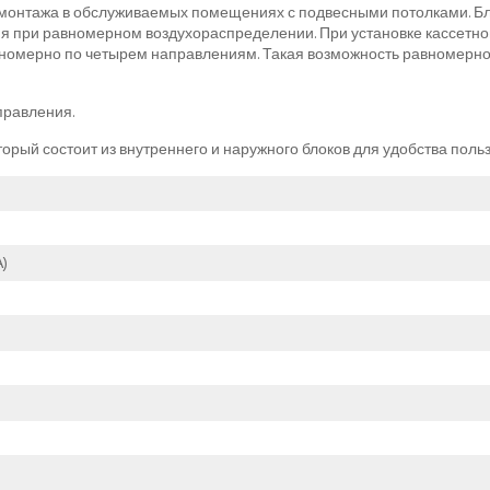
 монтажа в обслуживаемых помещениях с подвесными потолками. Б
я при равномерном воздухораспределении. При установке кассетно
вномерно по четырем направлениям. Такая возможность равномерно
правления.
торый состоит из внутреннего и наружного блоков для удобства пол
)