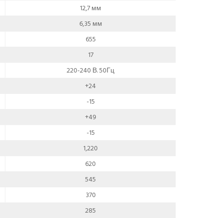
12,7 мм
6,35 мм
655
17
220-240 В. 50Гц
+24
-15
+49
-15
1,220
620
545
370
285