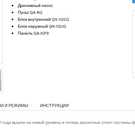
Дренажный насос
Пульт QA-RG
Блок внутренний QV-I12CG
Блок наружный QN-I12UG
Панель QA-ICP9
ИИ И РЕЖИМЫ
ИНСТРУКЦИИ
1 года вышли на новый уровень и теперь кассетные сплит-системы