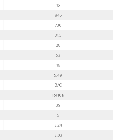
15
845
730
31,5
28
53
16
5,49
В/С
R410a
39
5
3,24
3,03