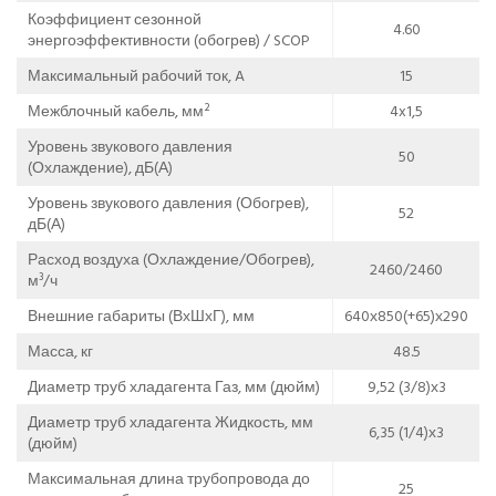
Коэффициент сезонной
4.60
энергоэффективности (обогрев) / SCOP
Максимальный рабочий ток, A
15
Межблочный кабель, мм²
4x1,5
Уровень звукового давления
50
(Охлаждение), дБ(А)
Уровень звукового давления (Обогрев),
52
дБ(А)
Расход воздуха (Охлаждение/Обогрев),
2460/2460
м³/ч
Внешние габариты (ВхШхГ), мм
640х850(+65)х290
Масса, кг
48.5
Диаметр труб хладагента Газ, мм (дюйм)
9,52 (3/8)х3
Диаметр труб хладагента Жидкость, мм
6,35 (1/4)х3
(дюйм)
Максимальная длина трубопровода до
25