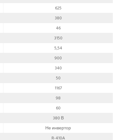
625
380
46
3150
5,54
900
340
50
1167
98
60
380 В
Не инвертор
R-410A