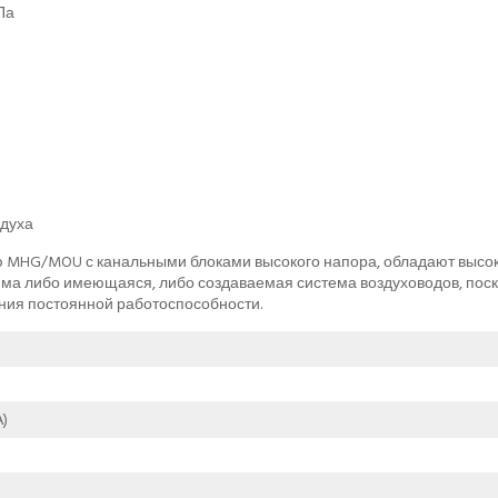
Па
здуха
ю MHG/MOU с канальными блоками высокого напора, обладают высо
има либо имеющаяся, либо создаваемая система воздуховодов, поск
ния постоянной работоспособности.
)