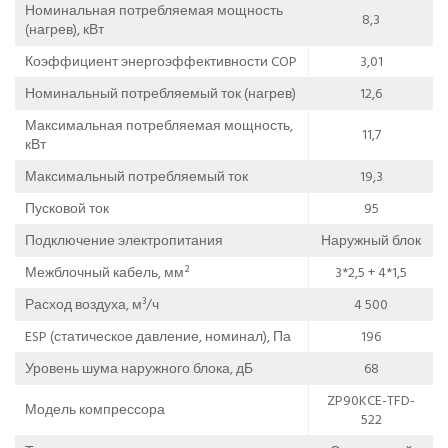
Номинальная потребляемая мощность
8,3
(нагрев), кВт
Коэффициент энергоэффективности COP
3,01
Номинальный потребляемый ток (нагрев)
12,6
Максимальная потребляемая мощность,
11,7
кВт
Максимальный потребляемый ток
19,3
Пусковой ток
95
Подключение электропитания
Наружный блок
Межблочный кабель, мм²
3*2,5 + 4*1,5
Расход воздуха, м³/ч
4 500
ESP (статическое давление, номинал), Па
196
Уровень шума наружного блока, дБ
68
ZP90KCE-TFD-
Модель компрессора
522