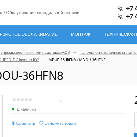
+7 
а / Обслуживание холодильной техники
+7 
РВИСНОЕ ОБСЛУЖИВАНИЕ
МОНТАЖ
ТЕХНИЧЕСКАЯ
лупромышленные сплит-системы MDV
Напольно-потолочные сплит-
E 3D-DC Inverter R32
MDUE-36HRFN8 / MDOU-36HFN8
DOU-36HFN8
( 0 )
В наличии
Сравнить
Отложить товар