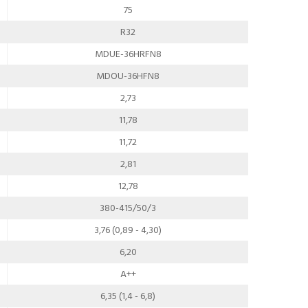
75
R32
MDUE-36HRFN8
MDOU-36HFN8
2,73
11,78
11,72
2,81
12,78
380-415/50/3
3,76 (0,89 - 4,30)
6,20
A++
6,35 (1,4 - 6,8)