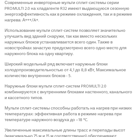
Современные инверторные мульти сплит-системы серии
PROMULTI 2.0 на хладагенте R32 имеют выдающуюся сезонную
энергоэффективность как в режиме охлаждения, так и в режиме
нагрева: А+++/A+.
Использование мульти сплит-систем позволяет значительно
улучшить вид зданий снаружи, так как вместо нескольких
наружных блоков устанавливается всего один. Также в
новостройках зачастую предусмотрено всего одно место для
наружного блока на одну квартиру.
Широкий модельный ряд включает наружные блоки
холодопроизводительностью от 4,1 до 8,8 кВт, Максимальное
количество внутренних блоков - 5.
Наружные блоки мульти сплит-систем PROMULTI 2.0
комбинируются с внутренними блоками настенного, канального
и кассетного типов.
Мульти сплит-системы способны работать на нагрев при низких
температурах: эффективная работа в режиме нагрева при
температуре наружного воздуха до –18 °C.
Увеличенные максимальные длины трасс и перепады высот
(максимально 75 м и 15 м соответственно) обеспечивают