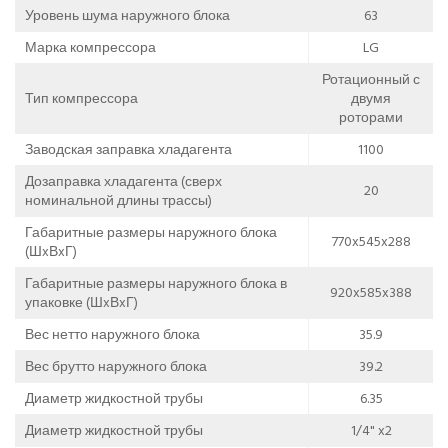
Уровень шума наружного блока
63
Марка компрессора
LG
Ротационный с
Тип компрессора
двумя
роторами
Заводская заправка хладагента
1100
Дозаправка хладагента (сверх
20
номинальной длины трассы)
Габаритные размеры наружного блока
770x545x288
(ШxВxГ)
Габаритные размеры наружного блока в
920x585x388
упаковке (ШxВxГ)
Вес нетто наружного блока
35.9
Вес брутто наружного блока
39.2
Диаметр жидкостной трубы
6.35
Диаметр жидкостной трубы
1/4" x2