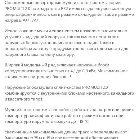
Современные инверторные мульти сплит-системы серии
PROMULTI 2.0 на хладагенте R32 имеют выдающуюся сезонную
энергоэффективность как в режиме охлаждения, так и в режиме
нагрева: А+++/A+.
Использование мульти сплит-систем позволяет значительно
улучшить вид зданий снаружи, так как вместо нескольких
наружных блоков устанавливается всего один. Также в
новостройках зачастую предусмотрено всего одно место для
наружного блока на одну квартиру.
Широкий модельный ряд включает наружные блоки
холодопроизводительностью от 4,1 до 8,8 кВт, Максимальное
количество внутренних блоков - 5.
Наружные блоки мульти сплит-систем PROMULTI 2.0
комбинируются с внутренними блоками настенного, канального
и кассетного типов.
Мульти сплит-системы способны работать на нагрев при низких
температурах: эффективная работа в режиме нагрева при
температуре наружного воздуха до –18 °C.
Увеличенные максимальные длины трасс и перепады высот
(максимально 75 м и 15 м соответственно) обеспечивают