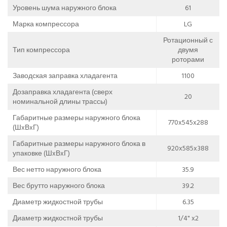
Уровень шума наружного блока
61
Марка компрессора
LG
Ротационный с
Тип компрессора
двумя
роторами
Заводская заправка хладагента
1100
Дозаправка хладагента (сверх
20
номинальной длины трассы)
Габаритные размеры наружного блока
770x545x288
(ШxВxГ)
Габаритные размеры наружного блока в
920x585x388
упаковке (ШxВxГ)
Вес нетто наружного блока
35.9
Вес брутто наружного блока
39.2
Диаметр жидкостной трубы
6.35
Диаметр жидкостной трубы
1/4" x2