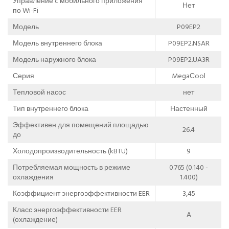
Управление c мобильного приложения
Нет
по Wi-Fi
Модель
P09EP2
Модель внутреннего блока
P09EP2.NSAR
Модель наружного блока
P09EP2.UA3R
Серия
MegaСool
Тепловой насос
нет
Тип внутреннего блока
Настенный
Эффективен для помещений площадью
26.4
до
Холодопроизводительность (kBTU)
9
Потребляемая мощность в режиме
0.765 (0.140 -
охлаждения
1.400)
Коэффициент энергоэффективности EER
3,45
Класс энергоэффективности EER
A
(охлаждение)