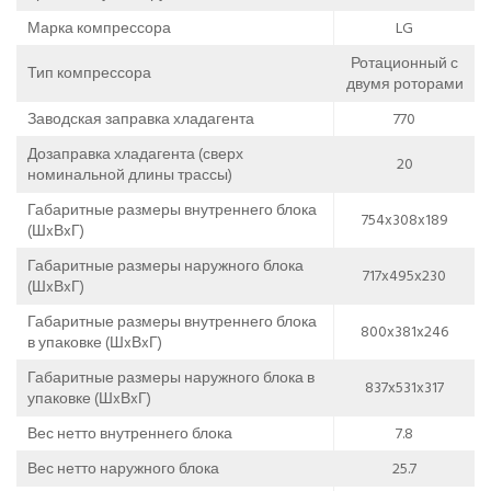
Марка компрессора
LG
Ротационный с
Тип компрессора
двумя роторами
Заводская заправка хладагента
770
Дозаправка хладагента (сверх
20
номинальной длины трассы)
Габаритные размеры внутреннего блока
754x308x189
(ШxВxГ)
Габаритные размеры наружного блока
717x495x230
(ШxВxГ)
Габаритные размеры внутреннего блока
800x381x246
в упаковке (ШxВxГ)
Габаритные размеры наружного блока в
837x531x317
упаковке (ШxВxГ)
Вес нетто внутреннего блока
7.8
Вес нетто наружного блока
25.7