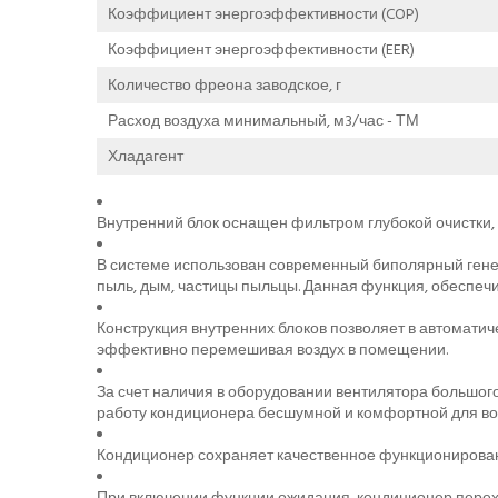
Коэффициент энергоэффективности (COP)
Коэффициент энергоэффективности (EER)
Количество фреона заводское, г
Расход воздуха минимальный, м3/час - ТМ
Хладагент
Внутренний блок оснащен фильтром глубокой очистки,
В системе использован современный биполярный гене
пыль, дым, частицы пыльцы. Данная функция, обеспечи
Конструкция внутренних блоков позволяет в автомати
эффективно перемешивая воздух в помещении.
За счет наличия в оборудовании вентилятора большого
работу кондиционера бесшумной и комфортной для вос
Кондиционер сохраняет качественное функционирование
При включении функции ожидания, кондиционер перех