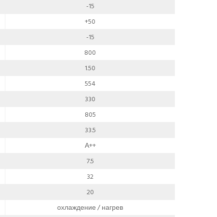
-15
+50
-15
800
1.50
554
330
805
33.5
А++
7.5
32
20
охлаждение / нагрев