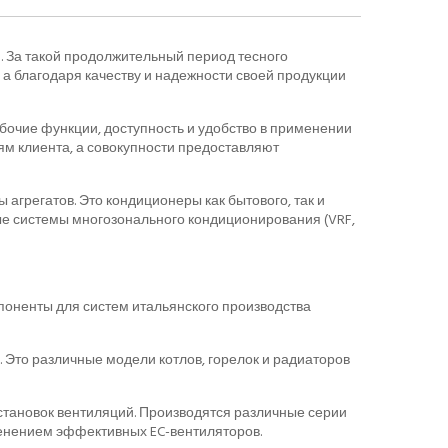
. За такой продолжительный период тесного
 а благодаря качеству и надежности своей продукции
бочие функции, доступность и удобство в применении
м клиента, а совокупности предоставляют
агрегатов. Это кондиционеры как бытового, так и
е системы многозонального кондиционирования (VRF,
поненты для систем итальянского производства
Это различные модели котлов, горелок и радиаторов
установок вентиляций. Производятся различные серии
менением эффективных EC-вентиляторов.