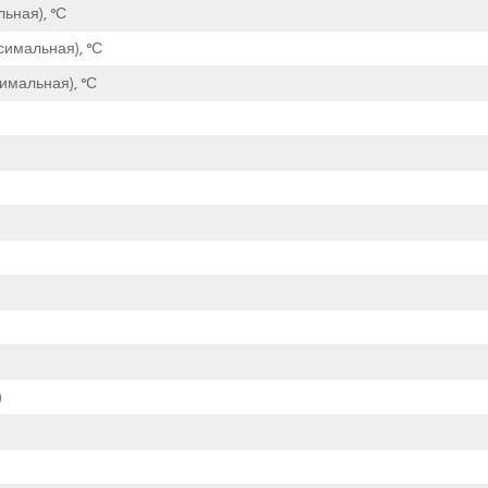
ьная), °С
симальная), °С
имальная), °С
)