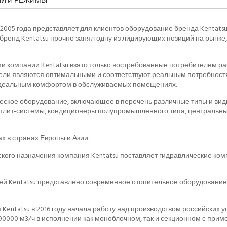
ИИ И РЕЖИМЫ
2005 года представляет для клиентов оборудование бренда Kentatsu
ренд Kentatsu прочно занял одну из лидирующих позиций на рынке,
и компании Kentatsu взято только востребованные потребителем ра
тели являются оптимальными и соответствуют реальным потребностя
идеальным комфортом в обслуживаемых помещениях.
еское оборудование, включающее в перечень различные типы и виды 
плит-системы, кондиционеры полупромышленного типа, центральны
х в странах Европы и Азии.
кого назначения компания Kentatsu поставляет гидравлические ком
 Kentatsu представлено современное отопительное оборудование. 
Kentatsu в 2016 году начала работу над производством российских 
 90000 м3/ч в исполнении как моноблочном, так и секционном с при