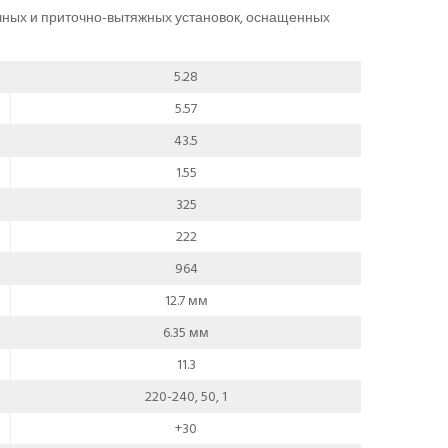
чных и приточно-вытяжных установок, оснащенных
5.28
5.57
43.5
1.55
325
222
964
12.7 мм
6.35 мм
11.3
220-240, 50, 1
+30