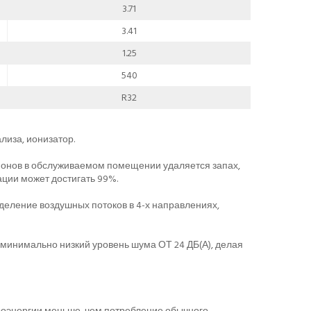
3.71
3.41
1.25
540
R32
лиза, ионизатор.
ионов в обслуживаемом помещении удаляется запах,
ации может достигать 99%.
деление воздушных потоков в 4-х направлениях,
 минимально низкий уровень шума ОТ 24 ДБ(А), делая
роэнергии меньше, чем потребление обычного