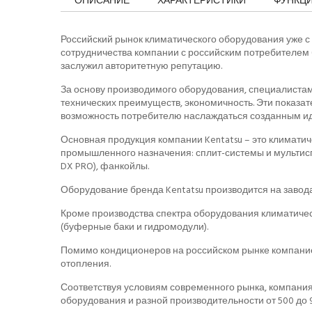
ОПИСАНИЕ
ХАРАКТЕРИСТИКИ
ФУНКЦ
Российский рынок климатического оборудования уже с 
сотрудничества компании с российским потребителем б
заслужил авторитетную репутацию.
За основу производимого оборудования, специалистам
технических преимуществ, экономичность. Эти показа
возможность потребителю наслаждаться созданным 
Основная продукция компании Kentatsu – это климатич
промышленного назначения: сплит-системы и мультис
DX PRO), фанкойлы.
Оборудование бренда Kentatsu производится на завода
Кроме производства спектра оборудования климатичес
(буферные баки и гидромодули).
Помимо кондиционеров на российском рынке компанией
отопления.
Соответствуя условиям современного рынка, компания 
оборудования и разной производительности от 500 до