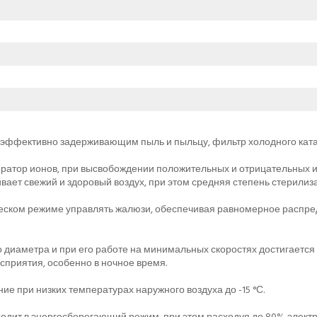
 эффективно задерживающим пыль и пыльцу, фильтр холодного ката
ратор ионов, при высвобождении положительных и отрицательных 
вает свежий и здоровый воздух, при этом средняя степень стерилиз
ческом режиме управлять жалюзи, обеспечивая равномерное распре
 диаметра и при его работе на минимальных скоростях достигается
приятия, особенно в ночное время.
 при низких температурах наружного воздуха до -15 °С.
одит в энергосберегающий режим, при этом расходуя до 80% элект